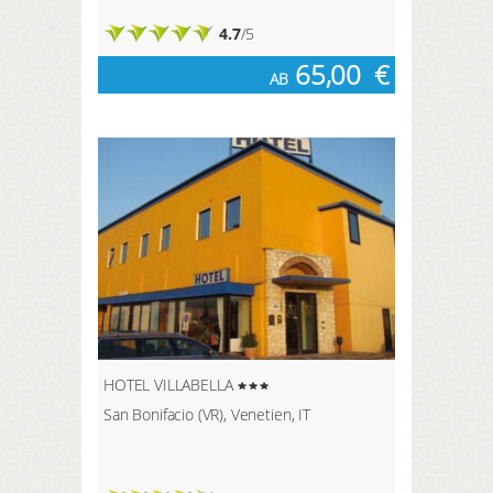
4.7
/5
65,00
€
AB
HOTEL VILLABELLA
San Bonifacio (VR), Venetien, IT