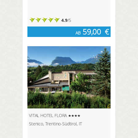
4.9
/5
59,00
€
AB
VITAL HOTEL FLORA
Stenico, Trentino-Südtirol, IT