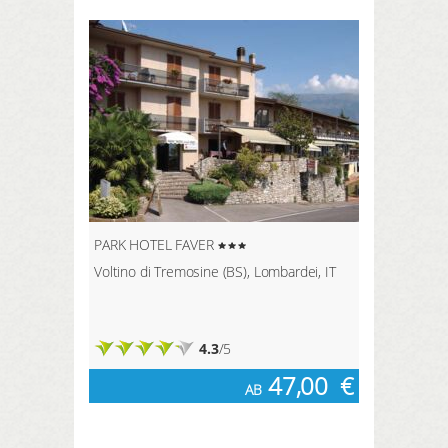
PARK HOTEL FAVER
Voltino di Tremosine (BS), Lombardei, IT
4.3
/5
47,00
€
AB