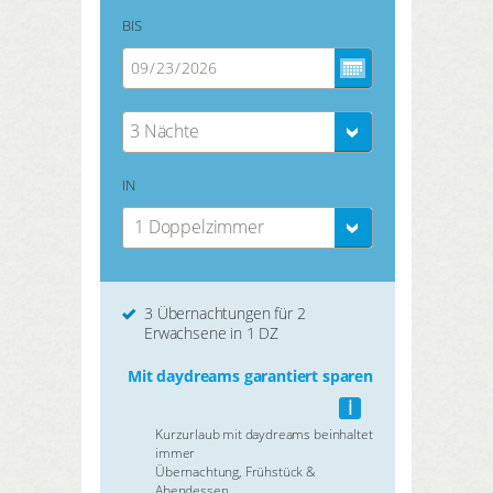
BIS
3 Nächte
IN
1 Doppelzimmer
3 Übernachtungen für 2
Erwachsene in 1 DZ
Mit daydreams garantiert sparen
i
Kurzurlaub mit daydreams beinhaltet
immer
Übernachtung, Frühstück &
Abendessen.