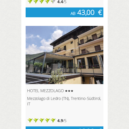
4.4
/5
43,00
€
AB
HOTEL MEZZOLAGO
Mezzolago di Ledro (TN), Trentino-Südtirol,
IT
4.9
/5