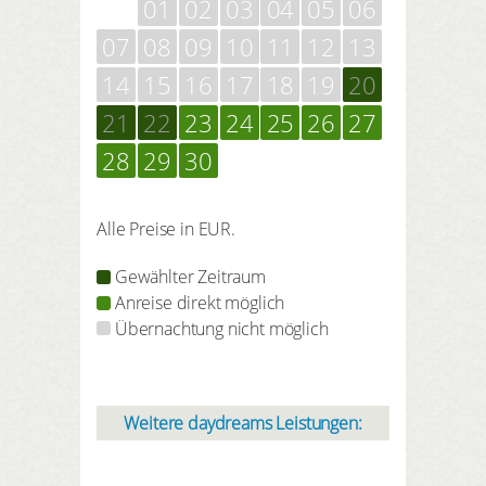
01
02
03
04
05
06
07
08
09
10
11
12
13
14
15
16
17
18
19
20
21
22
23
24
25
26
27
28
29
30
Alle Preise in EUR.
Gewählter Zeitraum
Anreise direkt möglich
Übernachtung nicht möglich
Weitere daydreams Leistungen: