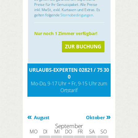
Preise für Ihr Genusspaket. Alle Preise
inkl. MwSt., exkl. Kurtaxen und Extras. Es
gelten folgende
Stornobedingungen
.
Nur noch 1 Zimmer verfügbar!
ZUR BUCHUNG
URLAUBS-EXPERTEN 02821 / 75 30
0
Mo-Do, 9-17 Uhr + Fr, 9-15 Uhr zum
Ortstarif
August
Oktober
September
MO
DI
MI
DO
FR
SA
SO