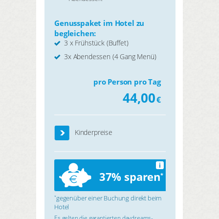
Genusspaket im Hotel zu
begleichen:
3 x Frühstück (Buffet)
3x Abendessen (4 Gang Menü)
pro Person pro Tag
44,00
€
Kinderpreise
i
37% sparen
*
gegenüber einer Buchung direkt beim
*
Hotel
Es gelten die garantierten daydreams-