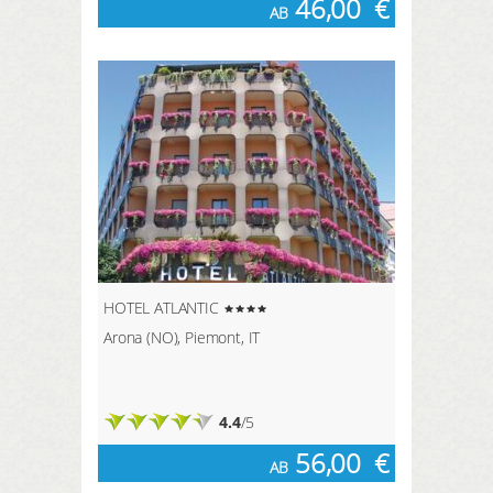
46,00
€
AB
HOTEL ATLANTIC
Arona (NO), Piemont, IT
4.4
/5
56,00
€
AB