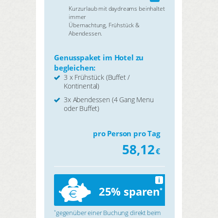
Kurzurlaub mit daydreams beinhaltet
immer
Übernachtung, Frühstück &
Abendessen.
Genusspaket im Hotel zu
begleichen:
3 x Frühstück (Buffet /
Kontinental)
3x Abendessen (4 Gang Menu
oder Buffet)
pro Person pro Tag
58,12
€
i
25% sparen
*
gegenüber einer Buchung direkt beim
*