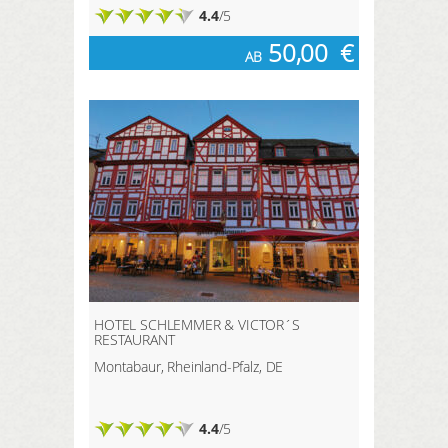
4.4
/5
50,00
€
AB
HOTEL SCHLEMMER & VICTOR´S
RESTAURANT
Montabaur, Rheinland-Pfalz, DE
4.4
/5