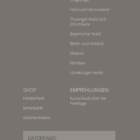
Harz und Harzvorland
Thüringer Wald und
Erfurt/Gera
Bayerischer Wald
Berlin und Umland
Elbland
Nordsee
Lüneburger Heide
SHOP
EMPFEHLUNGEN
Hotelscheck
Kurzurlaub über die
Feiertage
Jahreskarte
Geschenkideen
DAYDREAMS