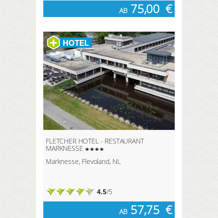
75,00
€
AB
FLETCHER HOTEL - RESTAURANT
MARKNESSE
Marknesse, Flevoland, NL
4.5
/5
57,75
€
AB