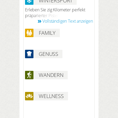
WINTERSPORT
Hunde bis 7 kg 250 CZK pro
Hund/Nacht (ohne Futter).
Erleben Sie zig Kilometer perfekt
präparierter Pisten auf dem Klínovec,
Vollständigen Text anzeigen
dem höchsten Berg des Gebirges.
Eine besondere Empfehlung ist das
FAMILY
gemütliche, kleine Skigebiet Plešivec.
Skipässe für beide Skigebiete
organisiert für Sie gerne das Personal
an der Rezeption. Außerdem bieten
GENUSS
die Wälder und Ebenen des
Erzgebirges Dutzende von
Kilometern gekennzeichneter und
sorgfältig präparierter Loipen.
WANDERN
WELLNESS