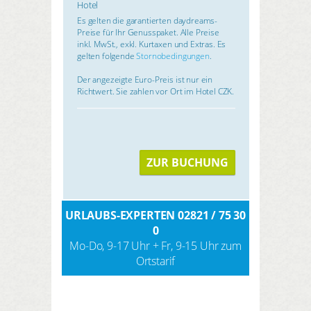
Hotel
Es gelten die garantierten daydreams-
Preise für Ihr Genusspaket. Alle Preise
inkl. MwSt., exkl. Kurtaxen und Extras. Es
gelten folgende
Stornobedingungen
.
Der angezeigte Euro-Preis ist nur ein
Richtwert. Sie zahlen vor Ort im Hotel CZK.
ZUR BUCHUNG
URLAUBS-EXPERTEN 02821 / 75 30
0
Mo-Do, 9-17 Uhr + Fr, 9-15 Uhr zum
Ortstarif