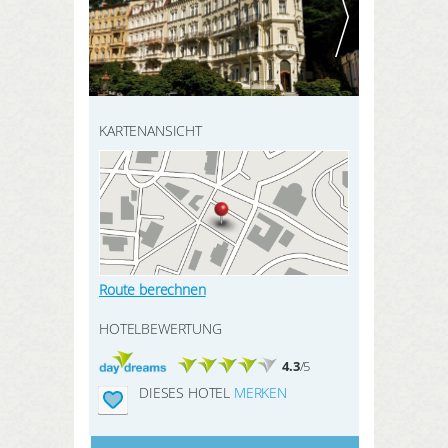
HIER REGISTRIEREN
SUCHEN
Meine Buchungen
Meine Produkte
Meine Hotels
KARTENANSICHT
ANMELDEN
Route berechnen
HOTELBEWERTUNG
4.3
/5
DIESES HOTEL
MERKEN