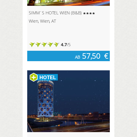
SIMM´S HOTEL WIEN (B&B)
Wien, Wien, AT
4.7
/5
57,50
€
AB