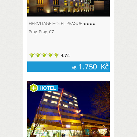
HERMITAGE HOTEL PRAGUE
Prag, Prag, CZ
4.7
/5
1.750
Kč
AB