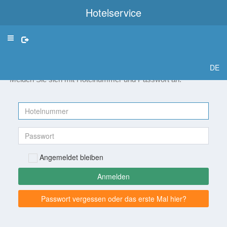
Hotelservice
Toggle
navigation
Login
DE
Melden Sie sich mit Hotelnummer und Passwort an.
Angemeldet bleiben
Anmelden
Passwort vergessen oder das erste Mal hier?