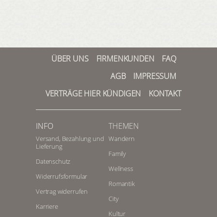
HIER REGISTRIEREN
Meine Buchungen
Meine Produkte
Meine Hotels
ÜBER UNS
FIRMENKUNDEN
FAQ
AGB
IMPRESSUM
VERTRÄGE HIER KÜNDIGEN
KONTAKT
ANMELDEN
INFO
THEMEN
Versand, Bezahlung und
Wandern
Lieferung
Family
Datenschutz
Wellness
Widerrufsformular
Romantik
Vertrag widerrufen
City
Karriere
Kultur