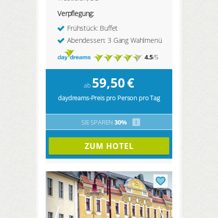
Verpflegung:
Frühstück: Buffet
Abendessen: 3 Gang Wahlmenü
4.5
/5
59,50
€
ab
daydreams-Preis pro Person pro Tag
SIE SPAREN
30%
i
ZUM HOTEL