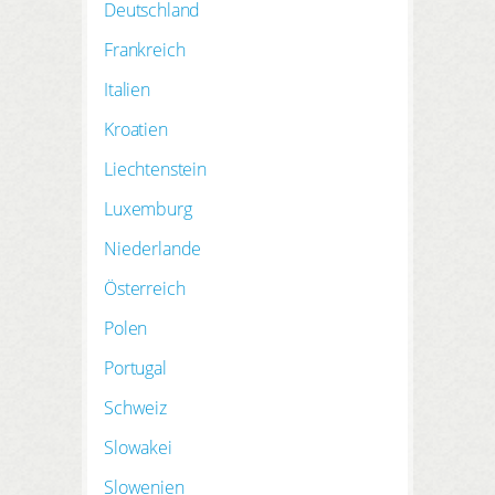
HIER REGISTRIEREN
Deutschland
SUCHEN
Meine Buchungen
Frankreich
Meine Produkte
Italien
Meine Hotels
Kroatien
Liechtenstein
Luxemburg
Niederlande
ANMELDEN
Österreich
Polen
Portugal
Schweiz
Slowakei
Slowenien