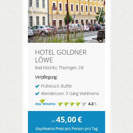
HOTEL GOLDNER
LÖWE
Bad Köstritz, Thüringen, DE
Verpflegung:
Frühstück: Buffet
Abendessen: 3 Gang Wahlmenü
4.2
/5
45,00
€
ab
daydreams-Preis pro Person pro Tag