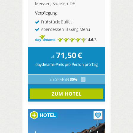
Meissen, Sachsen, DE
Verpflegung:
Frühstück: Buffet
Abendessen: 3 Gang Menü
4.6
/5
71,50
€
ab
daydreams-Preis pro Person pro Tag
SIE SPAREN
35%
i
ZUM HOTEL