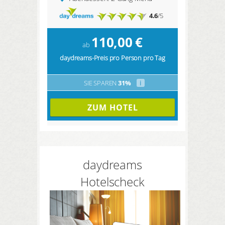
4.6
/5
110,00
€
ab
daydreams-Preis pro Person pro Tag
SIE SPAREN
31%
i
ZUM HOTEL
daydreams
Hotelscheck