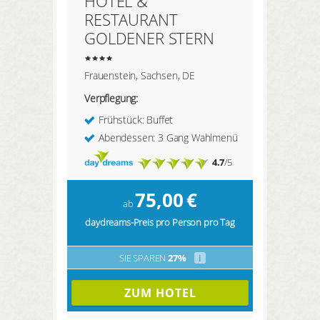
HOTEL &
RESTAURANT
GOLDENER STERN
Frauenstein, Sachsen, DE
Verpflegung:
Frühstück: Buffet
Abendessen: 3 Gang Wahlmenü
4.7
/5
75,00
€
ab
daydreams-Preis pro Person pro Tag
SIE SPAREN
27%
i
ZUM HOTEL