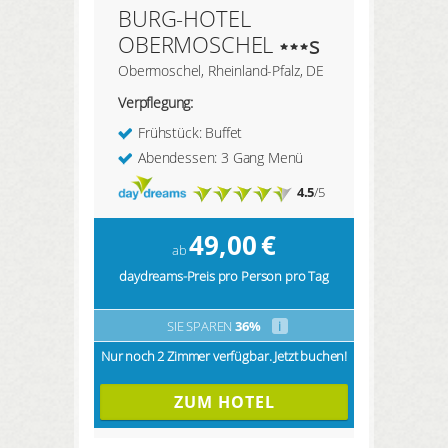
BURG-HOTEL
OBERMOSCHEL
s
Obermoschel, Rheinland-Pfalz, DE
Verpflegung:
Frühstück: Buffet
Abendessen: 3 Gang Menü
4.5
/5
49,00
€
ab
daydreams-Preis pro Person pro Tag
SIE SPAREN
36%
i
Nur noch 2 Zimmer verfügbar. Jetzt buchen!
ZUM HOTEL