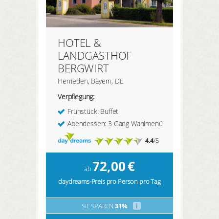
HOTEL &
LANDGASTHOF
BERGWIRT
Herrieden, Bayern, DE
Verpflegung:
Frühstück: Buffet
Abendessen: 3 Gang Wahlmenü
4.4
/5
72,00
€
ab
daydreams-Preis pro Person pro Tag
SIE SPAREN
31%
i