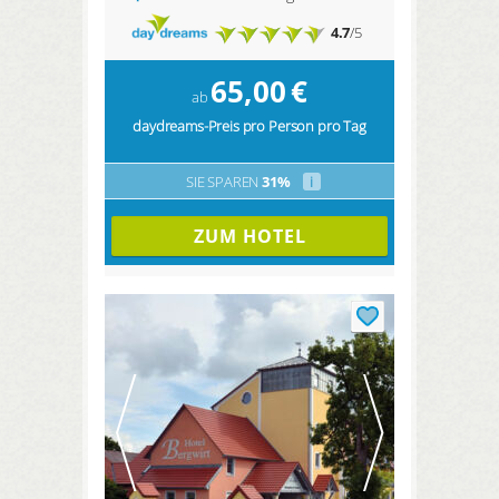
4.7
/5
65,00
€
ab
daydreams-Preis pro Person pro Tag
SIE SPAREN
31%
i
ZUM HOTEL