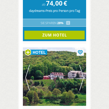
74,00
€
ab
daydreams-Preis pro Person pro Tag
SIE SPAREN
28%
i
ZUM HOTEL