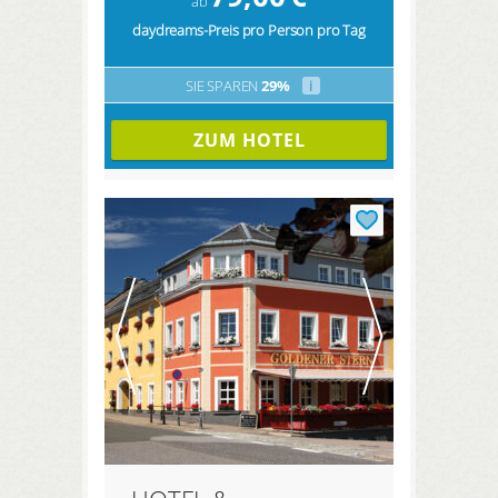
ab
daydreams-Preis pro Person pro Tag
SIE SPAREN
29%
i
ZUM HOTEL