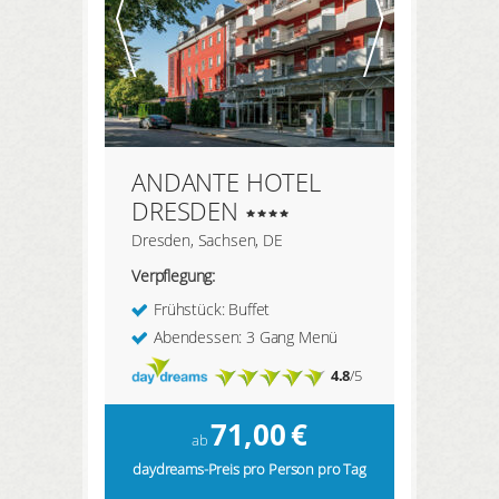
ANDANTE HOTEL
DRESDEN
Dresden, Sachsen, DE
Verpflegung:
Frühstück: Buffet
Abendessen: 3 Gang Menü
4.8
/5
71,00
€
ab
daydreams-Preis pro Person pro Tag