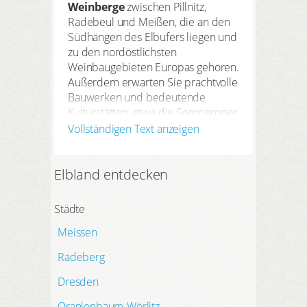
Weinberge
zwischen Pillnitz,
Radebeul und Meißen, die an den
Südhängen des Elbufers liegen und
zu den nordöstlichsten
Weinbaugebieten Europas gehören.
Außerdem erwarten Sie prachtvolle
Bauwerken und bedeutende
Kulturstätten, etwa die Semperoper
in
Dresden
und die Porzellan-
Vollständigen Text anzeigen
Manufaktur in
Meißen
.
Auf daydreams.de finden Sie für
Elbland entdecken
Ihren Kurzurlaub im Sächsischen
Elbland die passenden
Unterkünfte. Residieren Sie in
Städte
einem romantischen
Meissen
Waldschlösschen, in einem
luxuriösen Wellnessdorf oder in
Radeberg
einem modernen Schlosshotel und
Dresden
sparen Sie bis zu 60 % gegenüber
einer Normalbuchung. Ihr Schlüssel
Oranienbaum-Wörlitz