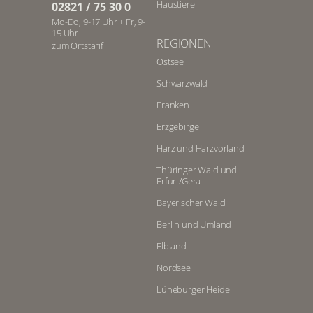
Haustiere
02821 / 75 30 0
Auch Radfahrer finden im Elbland
Mo-Do, 9-17 Uhr + Fr, 9-
unzählige Möglichkeiten, die
15 Uhr
REGIONEN
zum Ortstarif
idyllische Natur auf verschiedenen
Ostsee
Routen zu durchqueren. Der
berühmte
Elbradweg
zum Beispiel
Schwarzwald
führt Sie entlang des Flussufers zu
Franken
den schönsten Naturschauspielen
der Region. Bestaunen Sie vom
Erzgebirge
Fahrrad aus die beeindruckenden
Harz und Harzvorland
Felsformationen der
Sächsischen
Schweiz
, radeln Sie durch grüne
Thüringer Wald und
Erfurt/Gera
Weinberge, bestaunen Sie den
Dresdner Zwinger oder besuchen
Bayerischer Wald
Sie die Lutherstadt Torgau.
Berlin und Umland
Kulturattraktionen im
Elbland
Sächsischen Elbland
Nordsee
Lüneburger Heide
Im Osten von Deutschland erwarten
Sie zahlreiche spannende