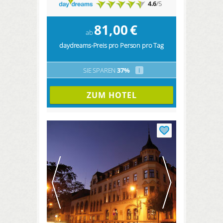
4.6
/5
81,00
€
ab
daydreams-Preis pro Person pro Tag
SIE SPAREN
37%
i
ZUM HOTEL