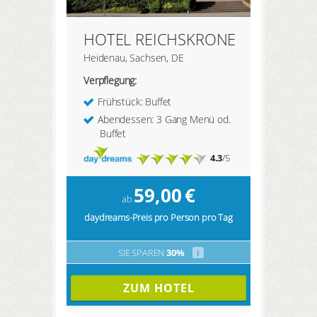
HOTEL REICHSKRONE
Heidenau, Sachsen, DE
Verpflegung:
Frühstück: Buffet
Abendessen: 3 Gang Menü od.
Buffet
4.3
/5
59,00
€
ab
daydreams-Preis pro Person pro Tag
SIE SPAREN
30%
i
ZUM HOTEL