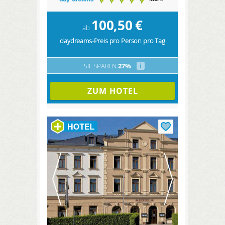
100,50
€
ab
daydreams-Preis pro Person pro Tag
SIE SPAREN
27%
i
ZUM HOTEL