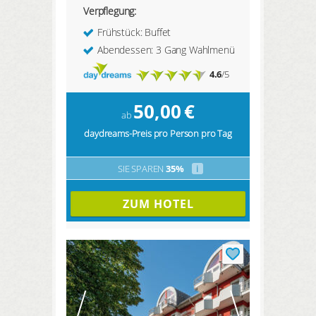
Verpflegung:
Frühstück: Buffet
Abendessen: 3 Gang Wahlmenü
4.6
/5
50,00
€
ab
daydreams-Preis pro Person pro Tag
SIE SPAREN
35%
i
ZUM HOTEL