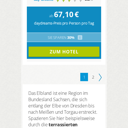
67,10
€
ab
daydreams-Preis pro Person pro Tag
SIE SPAREN
30%
i
ZUM HOTEL
1
2
Das Elbland ist eine Region im
Bundesland Sachsen, die sich
entlang der Elbe von Dresden bis
nach Meißen und Torgau erstreckt.
Spazieren Sie hier beispielsweise
durch die
terrassierten