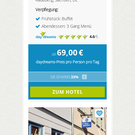
Verpflegung:
Frühstück: Buffet
Abendessen: 3 Gang Menü
4.6
/5
69,00
€
ab
daydreams-Preis pro Person pro Tag
SIE SPAREN
33%
i
ZUM HOTEL