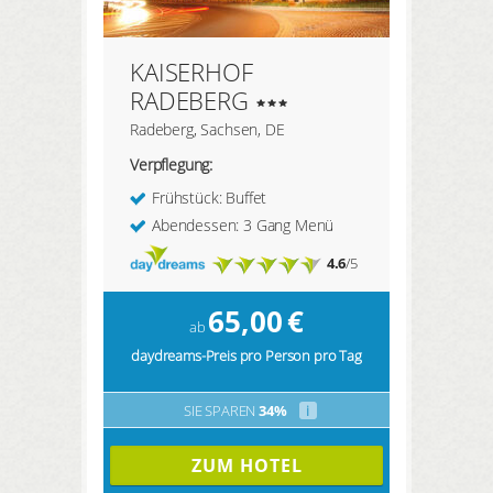
KAISERHOF
RADEBERG
Radeberg, Sachsen, DE
Verpflegung:
Frühstück: Buffet
Abendessen: 3 Gang Menü
4.6
/5
65,00
€
ab
daydreams-Preis pro Person pro Tag
SIE SPAREN
34%
i
ZUM HOTEL