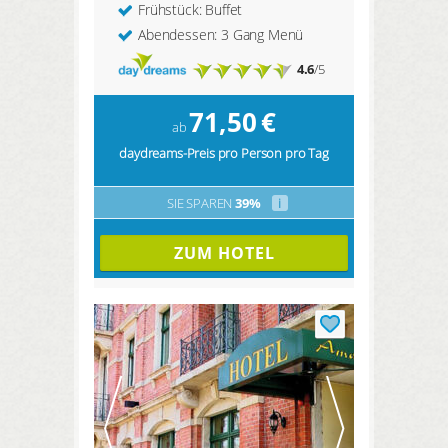
Frühstück: Buffet
Abendessen: 3 Gang Menü
4.6
/5
71,50
€
ab
daydreams-Preis pro Person pro Tag
SIE SPAREN
39%
i
ZUM HOTEL