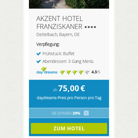
AKZENT HOTEL
FRANZISKANER
Dettelbach, Bayern, DE
Verpflegung:
Frühstück: Buffet
Abendessen: 3 Gang Menü
4.3
/5
75,00
€
ab
daydreams-Preis pro Person pro Tag
SIE SPAREN
29%
i
ZUM HOTEL