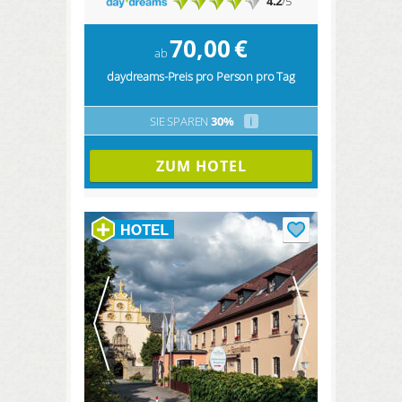
4.2
/5
70,00
€
ab
daydreams-Preis pro Person pro Tag
SIE SPAREN
30%
i
ZUM HOTEL