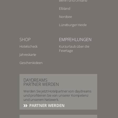
Berlin und Umland
Elbland
Nordsee
Lüneburger Heide
SHOP
EMPFEHLUNGEN
Hotelscheck
Kurzurlaub über die
Feiertage
Jahreskarte
Geschenkideen
DAYDREAMS
PARTNER WERDEN
Werden Sie jetzt Hotelpartner von daydreams
und profitieren Sie von unserer Kompetenz
und unserem Netzwerk.
PARTNER WERDEN