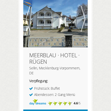
HIER REGISTRIEREN
Meine Buchungen
Meine Produkte
Meine Hotels
MEERBLAU · HOTEL ·
ANMELDEN
RÜGEN
Sellin, Mecklenburg-Vorpommern,
DE
Verpflegung:
Frühstück: Buffet
Abendessen: 2 Gang Menü
4.6
/5