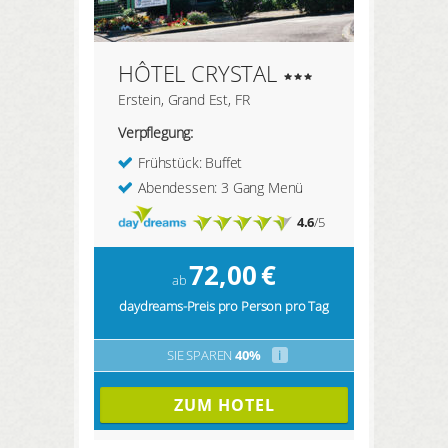
HÔTEL CRYSTAL
Erstein, Grand Est, FR
Verpflegung:
Frühstück: Buffet
Abendessen: 3 Gang Menü
4.6
/5
72,00
€
ab
daydreams-Preis pro Person pro Tag
SIE SPAREN
40%
i
ZUM HOTEL