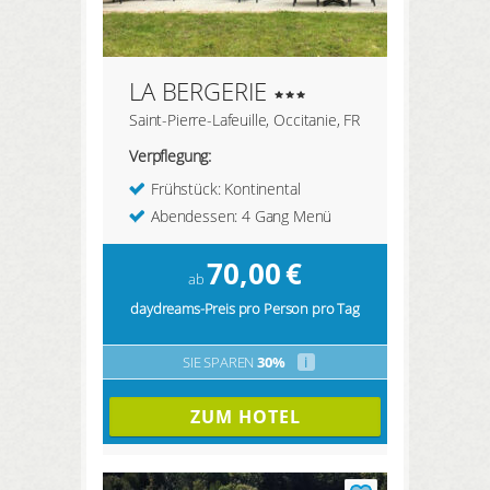
LA BERGERIE
Saint-Pierre-Lafeuille, Occitanie, FR
Verpflegung:
Frühstück: Kontinental
Abendessen: 4 Gang Menü
70,00
€
ab
daydreams-Preis pro Person pro Tag
SIE SPAREN
30%
i
ZUM HOTEL