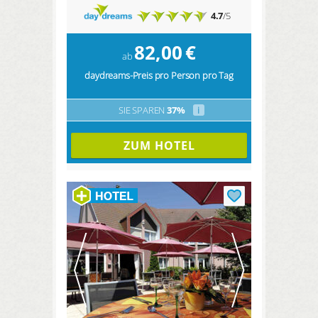
4.7
/5
82,00
€
ab
daydreams-Preis pro Person pro Tag
SIE SPAREN
37%
i
ZUM HOTEL