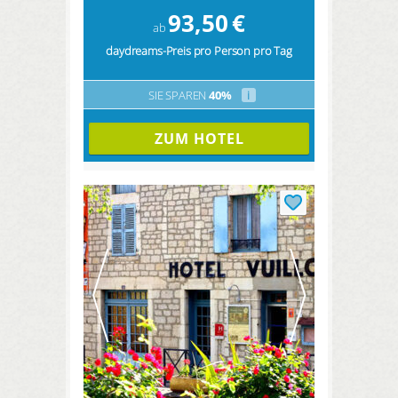
93,50
€
ab
daydreams-Preis pro Person pro Tag
SIE SPAREN
40%
i
ZUM HOTEL