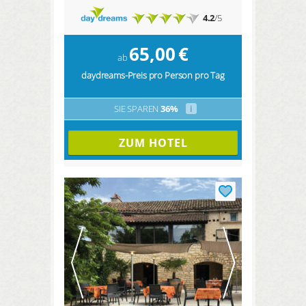
4.2
/5
65,00
€
ab
daydreams-Preis pro Person pro Tag
SIE SPAREN
36%
i
ZUM HOTEL