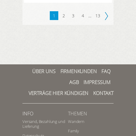
1
2
3
4
…
13
ÜBER UNS
FIRMENKUNDEN
FAQ
AGB
IMPRESSUM
VERTRÄGE HIER KÜNDIGEN
KONTAKT
INFO
THEMEN
Versand, Bezahlung und
Wandern
Lieferung
Family
Datenschutz