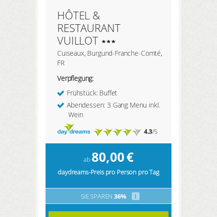
HÔTEL &
RESTAURANT
VUILLOT
Cuiseaux, Burgund-Franche-Comté,
FR
Verpflegung:
Frühstück: Buffet
Abendessen: 3 Gang Menu inkl.
Wein
4.3
/5
80,00
€
ab
daydreams-Preis pro Person pro Tag
SIE SPAREN
36%
i