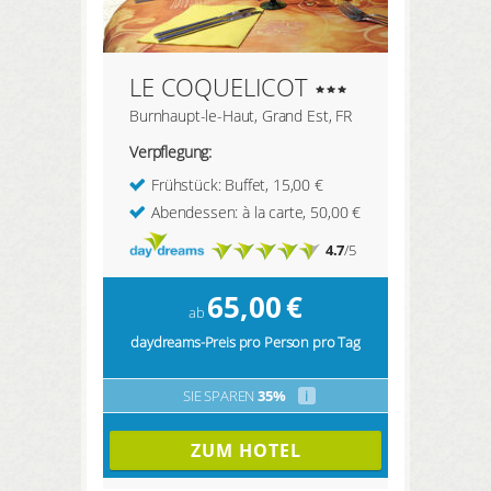
LE COQUELICOT
Burnhaupt-le-Haut, Grand Est, FR
Verpflegung:
Frühstück: Buffet, 15,00 €
Abendessen: à la carte, 50,00 €
4.7
/5
65,00
€
ab
daydreams-Preis pro Person pro Tag
SIE SPAREN
35%
i
ZUM HOTEL