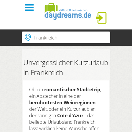
Einloggen
Ort | Hotel | Hotelnummer
Startseite
Regionen
Passende Länder
Unvergesslicher Kurzurlaub
Themen
ANMELDEN
Dauer
in Frankreich
3 Nächte
PLUS Hotels
Passwort vergessen?
Suchzeitraum
Anreise
Abreise
Ob ein
romantischer Städtetrip
,
Shop
ein Abstecher in eine der
Anzahl Reisende | Zimmer
berühmtesten Weinregionen
2
Erwachsene
,
0
Kinder
1
Zimmer
der Welt, oder ein Kurzurlaub an
daydreams Profil
der sonnigen
Cote d'Azur
- das
SUCHEN
beliebte Urlaubsland Frankreich
Meine Daten
lässt wirklich keine Wünsche offen.