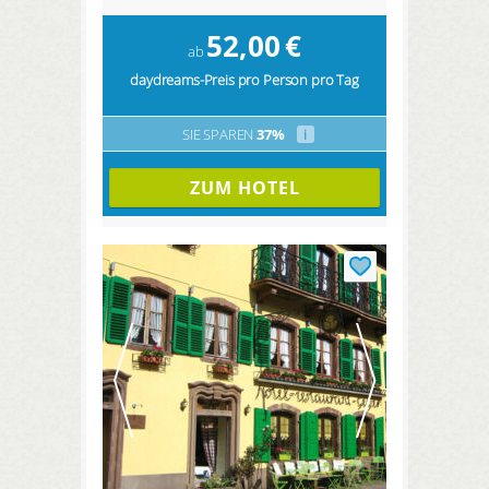
52,00
€
ab
daydreams-Preis pro Person pro Tag
SIE SPAREN
37%
i
ZUM HOTEL