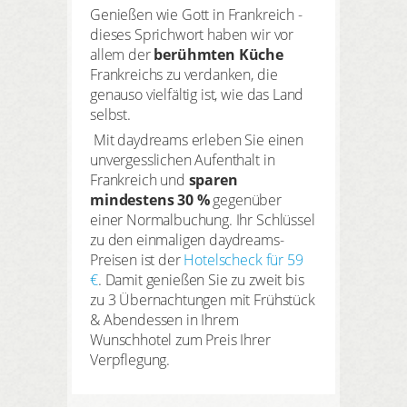
HIER REGISTRIEREN
Genießen wie Gott in Frankreich -
Meine Buchungen
dieses Sprichwort haben wir vor
allem der
berühmten Küche
Meine Produkte
Frankreichs zu verdanken, die
genauso vielfältig ist, wie das Land
Meine Hotels
selbst.
Mit daydreams erleben Sie einen
unvergesslichen Aufenthalt in
Frankreich und
sparen
mindestens 30 %
gegenüber
ANMELDEN
einer Normalbuchung. Ihr Schlüssel
zu den einmaligen daydreams-
Preisen ist der
Hotelscheck für 59
€
. Damit genießen Sie zu zweit bis
zu 3 Übernachtungen mit Frühstück
& Abendessen in Ihrem
Wunschhotel zum Preis Ihrer
Verpflegung.