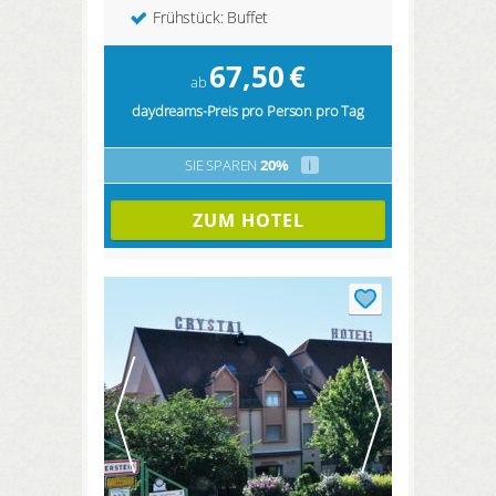
Frühstück: Buffet
67,50
€
ab
daydreams-Preis pro Person pro Tag
SIE SPAREN
20%
i
ZUM HOTEL