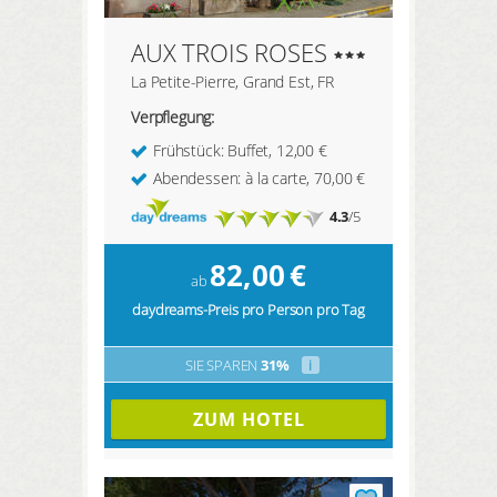
AUX TROIS ROSES
La Petite-Pierre, Grand Est, FR
Verpflegung:
Frühstück: Buffet, 12,00 €
Abendessen: à la carte, 70,00 €
4.3
/5
82,00
€
ab
daydreams-Preis pro Person pro Tag
SIE SPAREN
31%
i
ZUM HOTEL