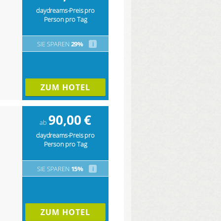
daydreams-Preis pro
Person pro Tag
SIE SPAREN
29%
i
ZUM HOTEL
90,00
€
ab
daydreams-Preis pro
Person pro Tag
SIE SPAREN
15%
i
ZUM HOTEL