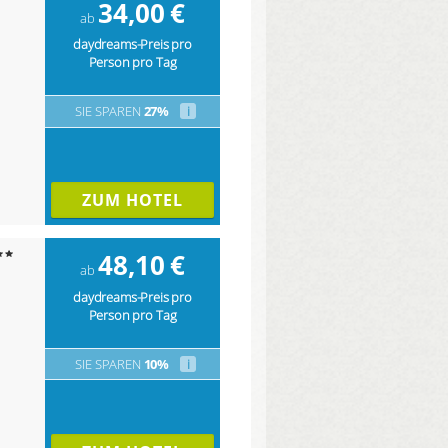
34,00
€
ab
daydreams-Preis pro
Person pro Tag
SIE SPAREN
27%
i
ZUM HOTEL
48,10
€
ab
daydreams-Preis pro
Person pro Tag
SIE SPAREN
10%
i