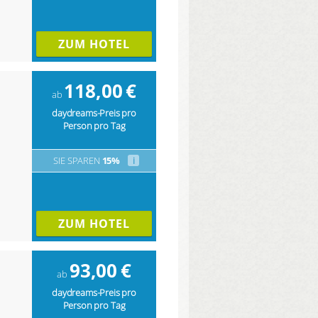
ZUM HOTEL
118,00
€
ab
daydreams-Preis pro
Person pro Tag
SIE SPAREN
15%
i
ZUM HOTEL
93,00
€
ab
daydreams-Preis pro
Person pro Tag