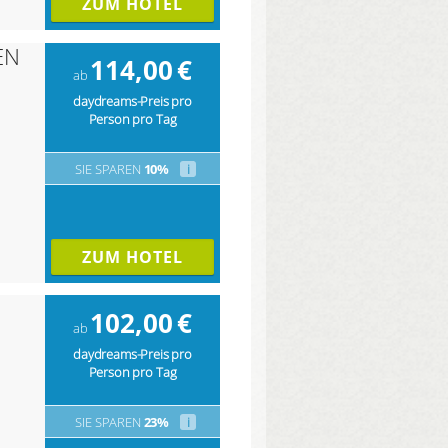
ZUM HOTEL
EN
114,00
€
ab
daydreams-Preis pro
Person pro Tag
SIE SPAREN
10%
i
ZUM HOTEL
102,00
€
ab
daydreams-Preis pro
Person pro Tag
SIE SPAREN
23%
i