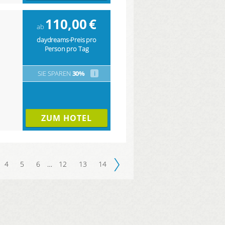
110,00
€
ab
daydreams-Preis pro
Person pro Tag
SIE SPAREN
30%
i
ZUM HOTEL
4
5
6
…
12
13
14