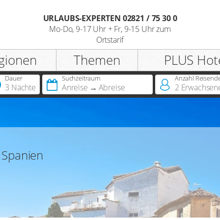
URLAUBS-EXPERTEN 02821 / 75 30 0
Mo-Do, 9-17 Uhr + Fr, 9-15 Uhr zum
Registrieren
Ortstarif
gionen
Themen
PLUS Hot
Anrede
Dauer
Suchzeitraum
Anzahl Reisend
3 Nächte
Anreise
Abreise
2
Erwachsen
Sie besitzen bereits eine
Jahreskarte?
Sie besitzen bereits einen
n Spanien
Hotelscheck?