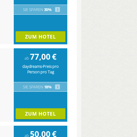
SIE SPAREN
30%
i
ZUM HOTEL
77,00
€
ab
daydreams-Preis pro
Person pro Tag
SIE SPAREN
18%
i
ZUM HOTEL
50,00
€
ab