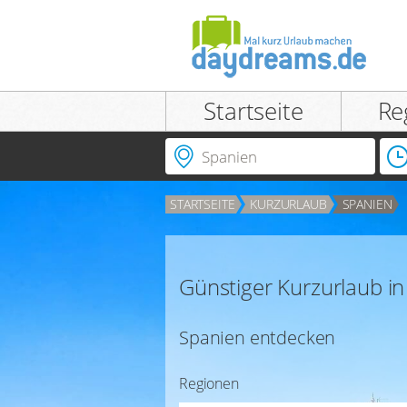
Einloggen
Startseite
Re
Ort | Hotel | Hotelnummer
STARTSEITE
KURZURLAUB
SPANIEN
ANMELDEN
Passwort vergessen?
Günstiger Kurzurlaub i
Spanien entdecken
Regionen