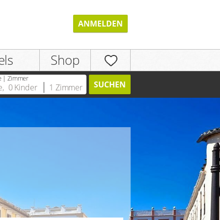
ANMELDEN
els
Shop
e | Zimmer
SUCHEN
e
,
0
Kinder
1
Zimmer
REGISTRIEREN