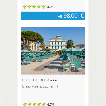
4.7
/5
98,00
€
AB
HOTEL GABRIELLA
Diano Marina, Ligurien, IT
4.7
/5