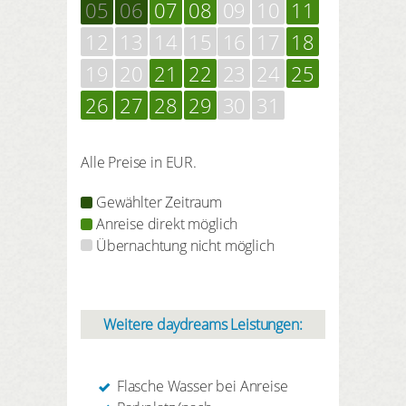
05
06
07
08
09
10
11
12
13
14
15
16
17
18
19
20
21
22
23
24
25
26
27
28
29
30
31
Alle Preise in EUR.
Gewählter Zeitraum
Anreise direkt möglich
Übernachtung nicht möglich
Weitere daydreams Leistungen:
Flasche Wasser bei Anreise