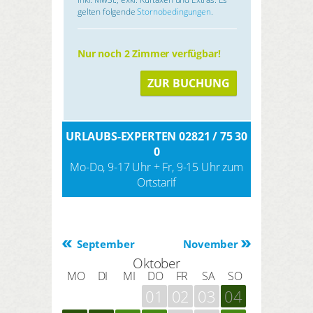
gelten folgende
Stornobedingungen
.
Nur noch 2 Zimmer verfügbar!
ZUR BUCHUNG
URLAUBS-EXPERTEN 02821 / 75 30
0
Mo-Do, 9-17 Uhr + Fr, 9-15 Uhr zum
Ortstarif
September
November
Oktober
MO
DI
MI
DO
FR
SA
SO
01
02
03
04