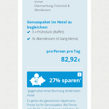
immer
Übernachtung, Frühstück &
Abendessen.
Genusspaket im Hotel zu
begleichen:
3 x Frühstück (Buffet)
3x Abendessen (4 Gang Menü)
pro Person pro Tag
82,92
€
i
27% sparen
*
gegenüber einer Buchung direkt beim
*
Hotel
Es gelten die garantierten daydreams-
Preise für Ihr Genusspaket. Alle Preise
inkl. MwSt., exkl. Kurtaxen und Extras. Es