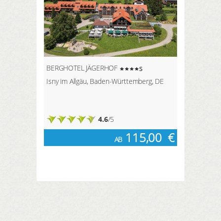
BERGHOTEL JÄGERHOF
s
Isny im Allgäu, Baden-Württemberg, DE
4.6
/5
115,00
€
AB