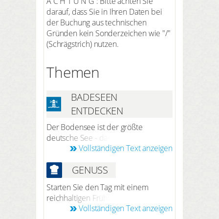
A C H T U N G : Bitte achten Sie
darauf, dass Sie in Ihren Daten bei
der Buchung aus technischen
Gründen kein Sonderzeichen wie "/"
(Schrägstrich) nutzen.
Themen
BADESEEN
ENTDECKEN
Der Bodensee ist der größte
deutsche See - das ist so nicht ganz
Vollständigen Text anzeigen
richtig. Der Bodensee ist ein
internationales Gewässer. Der größte
GENUSS
Teil des Ufers liegt zwar auf der
deutschen Seite, aber Österreich
Starten Sie den Tag mit einem
und die Schweiz sind ebenfalls
reichhaltigen Frühstücksbuffet. Die
Anrainer-Staaten. Der Bodensee ist
Vollständigen Text anzeigen
Vielfalt und Frische sind ein
zu jeder Jahreszeit attraktiv, aber