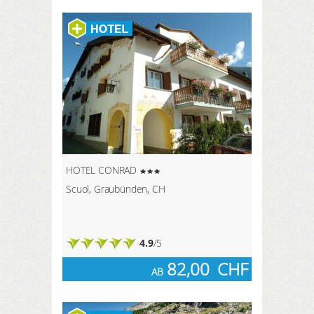
HOTEL CONRAD
Scuol, Graubünden, CH
4.9
/5
82,00
CHF
AB