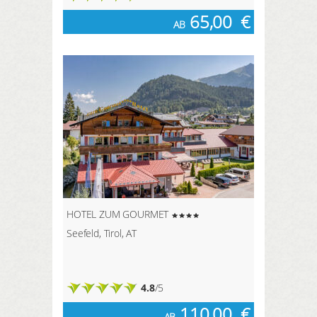
65,00
€
AB
HOTEL ZUM GOURMET
Seefeld, Tirol, AT
4.8
/5
110,00
€
AB