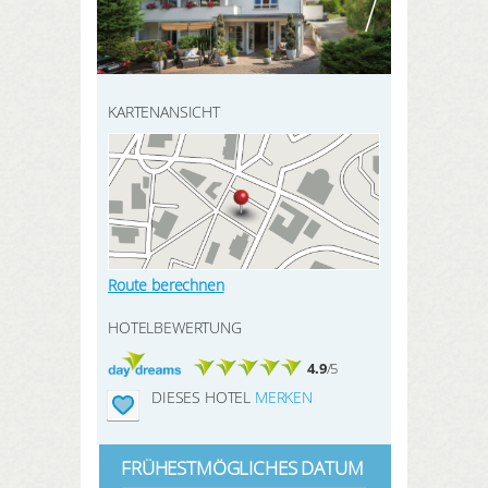
HIER REGISTRIEREN
SUCHEN
Meine Buchungen
Meine Produkte
KARTENANSICHT
Meine Hotels
ANMELDEN
Route berechnen
HOTELBEWERTUNG
4.9
/5
DIESES HOTEL
MERKEN
FRÜHESTMÖGLICHES DATUM