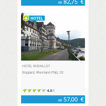
82,75
€
AB
HOTEL RHEINLUST
Boppard, Rheinland-Pfalz, DE
4.3
/5
57,00
€
AB