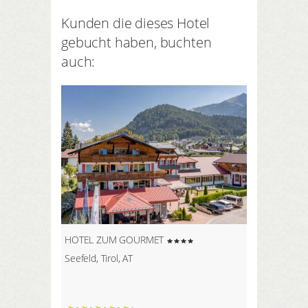
um sich auszupowern. Außerdem
verfügt es über einen
Kunden die dieses Hotel
Gymnastikraum mit Spiegelwand,
gebucht haben, buchten
ideal für Ihr individuelles Training,
auch:
Stretching oder Yoga.
HOTEL ZUM GOURMET
Seefeld, Tirol, AT