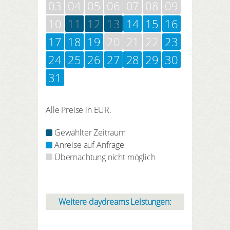
03
04
05
06
07
08
09
10
11
12
13
14
15
16
17
18
19
20
21
22
23
24
25
26
27
28
29
30
31
Alle Preise in EUR.
Gewählter Zeitraum
Anreise auf Anfrage
Übernachtung nicht möglich
Weitere daydreams Leistungen: