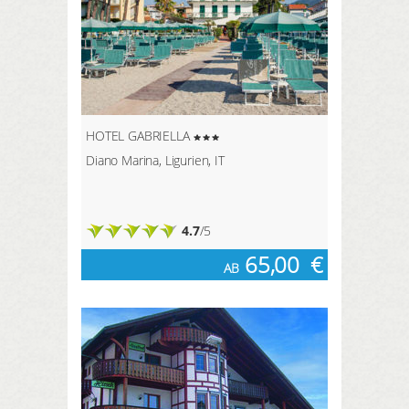
HOTEL GABRIELLA
Diano Marina, Ligurien, IT
4.7
/5
65,00
€
AB