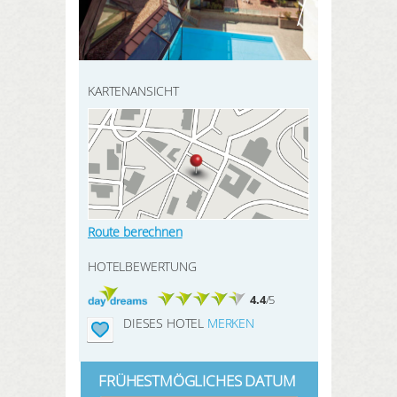
HIER REGISTRIEREN
SUCHEN
Meine Buchungen
Meine Produkte
KARTENANSICHT
Meine Hotels
ANMELDEN
Route berechnen
HOTELBEWERTUNG
4.4
/5
DIESES HOTEL
MERKEN
FRÜHESTMÖGLICHES DATUM