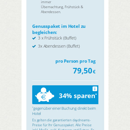
immer
Übernachtung, Frühstück &
Abendessen.
Genusspaket im Hotel zu
begleichen:
3 x Frühstück (Buffet)
3x Abendessen (Buffet)
pro Person pro Tag
79,50
€
i
34% sparen
*
gegenüber einer Buchung direkt beim
*
Hotel
Es gelten die garantierten daydreams-
Preise für Ihr Genusspaket. Alle Preise
inkl. MwSt., exkl. Kurtaxen und Extras. Es