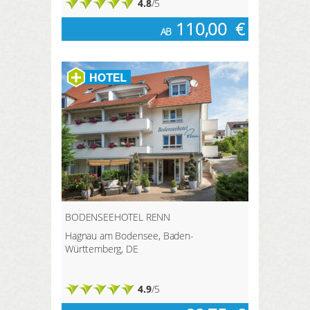
4.8
/5
110,00
€
AB
BODENSEEHOTEL RENN
Hagnau am Bodensee, Baden-
Württemberg, DE
4.9
/5