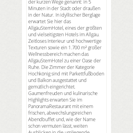
der kurzen Wege genannt: in 5
Minuten in der Stadt oder draußen
in der Natur. In idyllischer Berglage
erwartet Sie hier das
AllgäuSternHotel, eines der größten
und vielseitigsten Hotels im Allgäu.
Zeitloses Interieur und hochwertige
Texturen sowie ein 1.700 m² großer
Wellnessbereich machen das
AllgäuSternHotel zu einer Oase der
Ruhe. Die Zimmer der Kategorie
Hochkönig sind mit Parkettfußboden
und Balkon ausgestattet und
gemütlich eingerichtet.
Gaumenfreuden und kulinarische
Highlights erwarten Sie im
PanoramaRestaurant mit einem
frischen, abwechslungsreichen
Abendbuffet und, wie der Name
schon vermuten lässt, weiten
Ausblicken in die umliegende