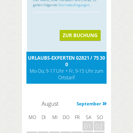
gelten folgende
Stornobedingungen
.
ZUR BUCHUNG
URLAUBS-EXPERTEN 02821 / 75 30
0
Mo-Do, 9-17 Uhr + Fr, 9-15 Uhr zum
Ortstarif
August
September
MO
DI
MI
DO
FR
SA
SO
01
02