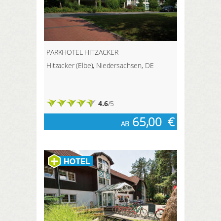
PARKHOTEL HITZACKER
Hitzacker (Elbe), Niedersachsen, DE
4.6
/5
65,00
€
AB