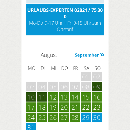
URLAUBS-EXPERTEN 02821 / 75 30
0
Mo-Do, 9-17 Uhr + Fr, 9-15 Uhr zum
Ortstarif
August
September
MO
DI
MI
DO
FR
SA
SO
01
02
03
04
05
06
07
08
09
10
11
12
13
14
15
16
17
18
19
20
21
22
23
24
25
26
27
28
29
30
31