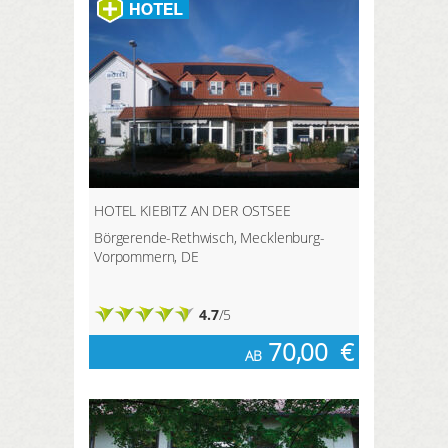
beiden überregionalen Wanderwege
Natur.
Märkischer Landweg und
Uckermärker Landrunde führen
durch den Ort und lassen sich auf
Teilstrecken von Templin aus
entdecken.
HOTEL KIEBITZ AN DER OSTSEE
Börgerende-Rethwisch, Mecklenburg-
Vorpommern, DE
4.7
/5
70,00
€
AB