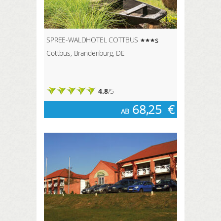
SPREE-WALDHOTEL COTTBUS
s
Cottbus, Brandenburg, DE
4.8
/5
68,25
€
AB