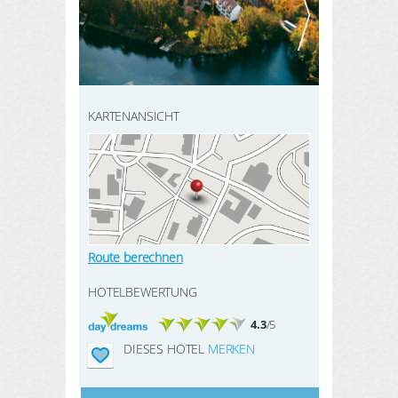
HIER REGISTRIEREN
SUCHEN
Meine Buchungen
Meine Produkte
Meine Hotels
KARTENANSICHT
ANMELDEN
Route berechnen
HOTELBEWERTUNG
4.3
/5
DIESES HOTEL
MERKEN