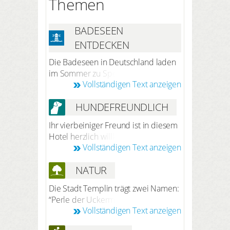
Themen
BADESEEN
ENTDECKEN
Die Badeseen in Deutschland laden
im Sommer zu Sport, Spaß und
Vollständigen Text anzeigen
Erfrischung ein. Bevorzugen Sie eher
einen entspannten und ruhigen
HUNDEFREUNDLICH
Urlaub bieten diese die perfekte
Möglichkeit für Erholung. Die
Ihr vierbeiniger Freund ist in diesem
Badeseen liegen so schön in die
Hotel herzlich willkommen. Nach
umliegende Landschaft eingebettet,
Vollständigen Text anzeigen
vorheriger Anmeldung bei der
dass man auch in wenigen Minuten
Reservierung beträgt der Preis 7,50
von der Stadt ins kühle Nass
NATUR
Euro pro Hund/Nacht (ohne Futter).
eintauchen kann.
Ihr Hund darf Sie ins Restaurant und
Die Stadt Templin trägt zwei Namen:
in alle öffentlichen Räume begleiten.
“Perle der Uckermark“ und „Stadt
Vollständigen Text anzeigen
der Seen und Wälder“. Wer ein Mal
hier war, der wird dies bestätigen