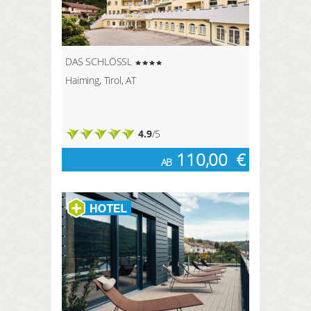
DAS SCHLÖSSL
Haiming, Tirol, AT
4.9
/5
110,00
€
AB