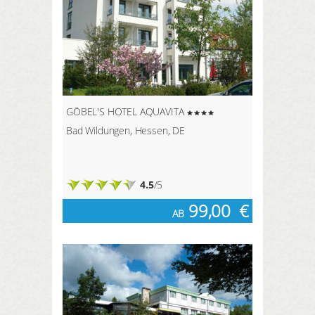
die schneebedeckte Landschaft
schlendern, so können Sie auf
geräumten Wanderwegen in
sonniger Lage wandern oder Sie
stapfen auf Schneeschuhen durch
das unberührte Winterwunderland.
GÖBEL'S HOTEL AQUAVITA
Bad Wildungen, Hessen, DE
4.5
/5
99,00
€
AB