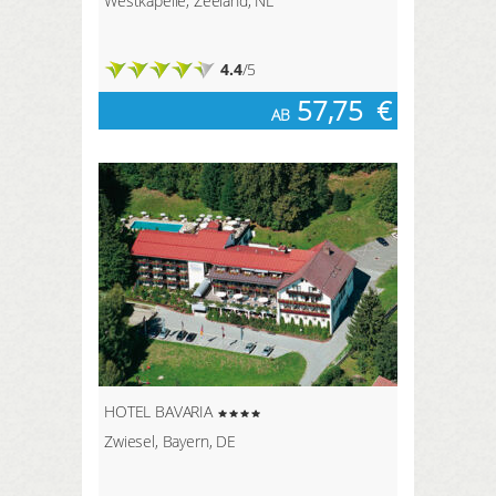
Westkapelle, Zeeland, NL
4.4
/5
57,75
€
AB
HOTEL BAVARIA
Zwiesel, Bayern, DE