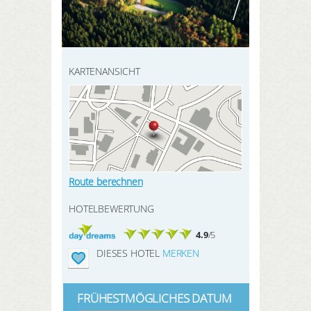
HIER REGISTRIEREN
SUCHEN
Meine Buchungen
Meine Produkte
KARTENANSICHT
Meine Hotels
ANMELDEN
Route berechnen
HOTELBEWERTUNG
4.9
/5
DIESES HOTEL
MERKEN
FRÜHESTMÖGLICHES DATUM