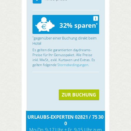
i
32% sparen
*
gegenüber einer Buchung direkt beim
*
Hotel
Es gelten die garantierten daydreams-
Preise für Ihr Genusspaket. Alle Preise
inkl. MwSt., exkl. Kurtaxen und Extras. Es
gelten folgende
Stornobedingungen
.
ZUR BUCHUNG
URLAUBS-EXPERTEN 02821 / 75 30
0
Mo-Do, 9-17 Uhr + Fr, 9-15 Uhr zum