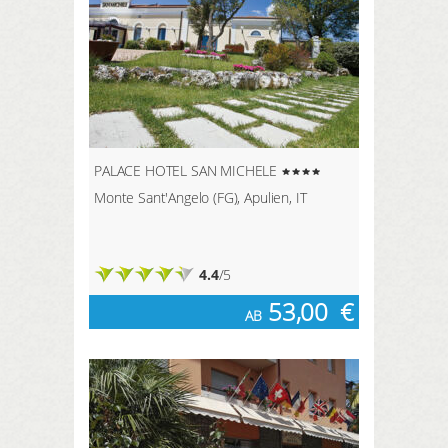
PALACE HOTEL SAN MICHELE
Monte Sant'Angelo (FG), Apulien, IT
4.4
/5
53,00
€
AB