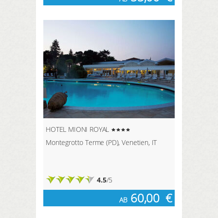
HOTEL MIONI ROYAL
Montegrotto Terme (PD), Venetien, IT
4.5
/5
60,00
€
AB