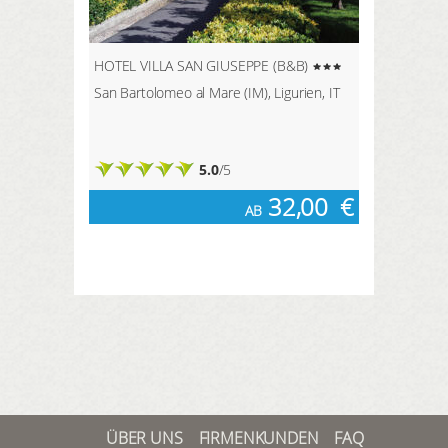
HOTEL VILLA SAN GIUSEPPE (B&B)
San Bartolomeo al Mare (IM), Ligurien, IT
5.0
/5
32,00
€
AB
ÜBER UNS
FIRMENKUNDEN
FAQ