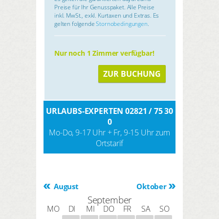
Preise für Ihr Genusspaket. Alle Preise
inkl. MwSt., exkl. Kurtaxen und Extras. Es
gelten folgende
Stornobedingungen
.
Nur noch 1 Zimmer verfügbar!
ZUR BUCHUNG
URLAUBS-EXPERTEN 02821 / 75 30
0
Mo-Do, 9-17 Uhr + Fr, 9-15 Uhr zum
Ortstarif
August
Oktober
September
MO
DI
MI
DO
FR
SA
SO