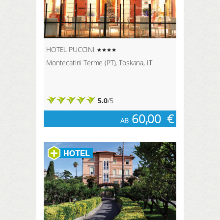
HOTEL PUCCINI
Montecatini Terme (PT), Toskana, IT
5.0
/5
60,00
€
AB