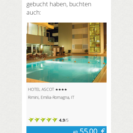
gebucht haben, buchten
auch:
HOTEL ASCOT
Rimini, Emilia-Romagna, IT
4.9
/5
55,00
€
AB