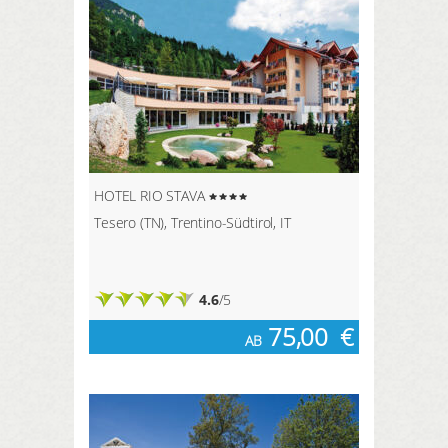
HOTEL RIO STAVA
Tesero (TN), Trentino-Südtirol, IT
4.6
/5
75,00
€
AB