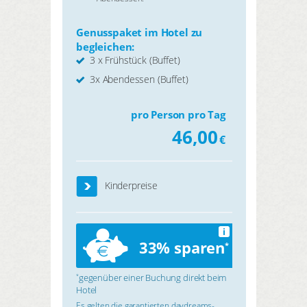
Genusspaket im Hotel zu
begleichen:
3 x Frühstück (Buffet)
3x Abendessen (Buffet)
pro Person pro Tag
46,00
€
Kinderpreise
i
33% sparen
*
gegenüber einer Buchung direkt beim
*
Hotel
Es gelten die garantierten daydreams-