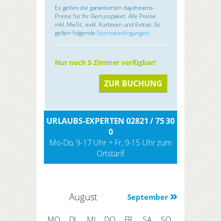
Es gelten die garantierten daydreams-
Preise für Ihr Genusspaket. Alle Preise
inkl. MwSt., exkl. Kurtaxen und Extras. Es
gelten folgende
Stornobedingungen
.
Nur noch 5 Zimmer verfügbar!
ZUR BUCHUNG
URLAUBS-EXPERTEN 02821 / 75 30
0
Mo-Do, 9-17 Uhr + Fr, 9-15 Uhr zum
Ortstarif
August
September
MO
DI
MI
DO
FR
SA
SO