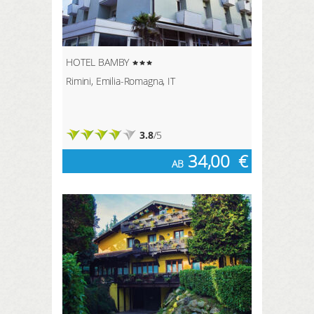
HOTEL BAMBY
Rimini, Emilia-Romagna, IT
3.8
/5
34,00
€
AB