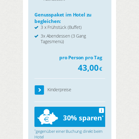
Genusspaket im Hotel zu
begleichen:
3 x Frühstück (Buffet)
3x Abendessen (3 Gang
Tagesmenü)
pro Person pro Tag
43,00
€
Kinderpreise
i
30% sparen
*
gegenüber einer Buchung direkt beim
*
Hotel