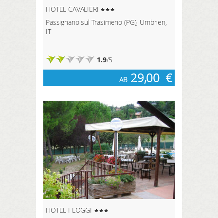
HOTEL CAVALIERI
Passignano sul Trasimeno (PG), Umbrien,
IT
1.9
/5
29,00
€
AB
HOTEL I LOGGI