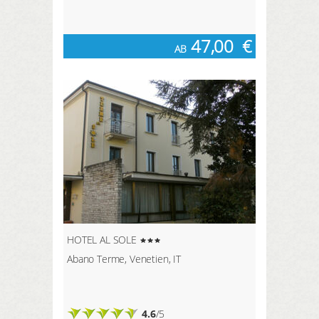
47,00
€
AB
HOTEL AL SOLE
Abano Terme, Venetien, IT
4.6
/5