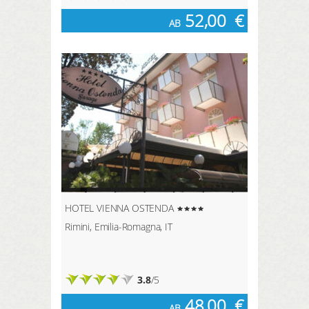
52,00
€
AB
HOTEL VIENNA OSTENDA
Rimini, Emilia-Romagna, IT
3.8
/5
48,00
€
AB