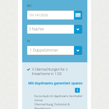
BIS
3 Nächte
IN
1 Doppelzimmer
3 Übernachtungen für 2
Erwachsene in 1 DZ
Mit daydreams garantiert sparen
i
Kurzurlaub mit daydreams beinhaltet
immer
Übernachtung, Frühstück &
Abendessen.