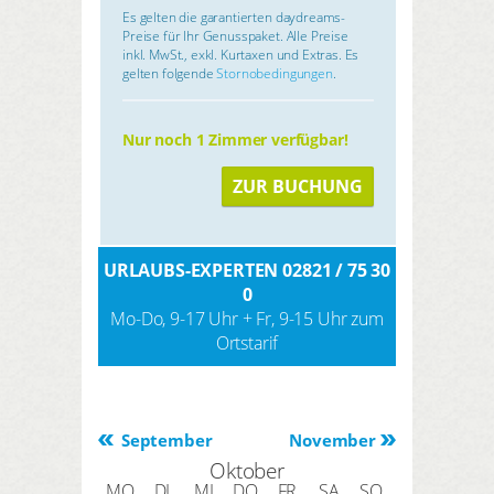
Es gelten die garantierten daydreams-
Preise für Ihr Genusspaket. Alle Preise
inkl. MwSt., exkl. Kurtaxen und Extras. Es
gelten folgende
Stornobedingungen
.
Nur noch 1 Zimmer verfügbar!
ZUR BUCHUNG
URLAUBS-EXPERTEN 02821 / 75 30
0
Mo-Do, 9-17 Uhr + Fr, 9-15 Uhr zum
Ortstarif
September
November
Oktober
MO
DI
MI
DO
FR
SA
SO