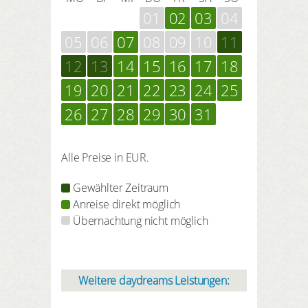
01
02
03
04
05
06
07
08
09
10
11
12
13
14
15
16
17
18
19
20
21
22
23
24
25
26
27
28
29
30
31
Alle Preise in EUR.
Gewählter Zeitraum
Anreise direkt möglich
Übernachtung nicht möglich
Weitere daydreams Leistungen: