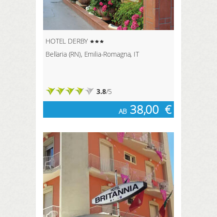
HOTEL DERBY
Bellaria (RN), Emilia-Romagna, IT
3.8
/5
38,00
€
AB