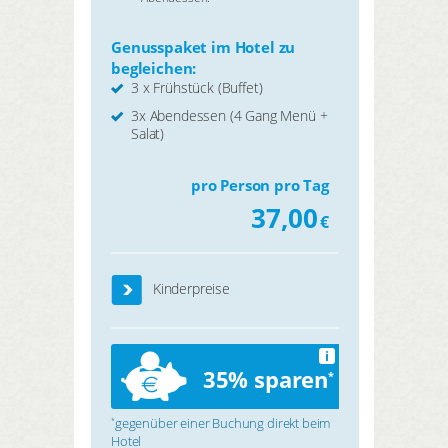
Genusspaket im Hotel zu
begleichen:
3 x Frühstück (Buffet)
3x Abendessen (4 Gang Menü +
Salat)
pro Person pro Tag
37,00
€
Kinderpreise
i
35% sparen
*
gegenüber einer Buchung direkt beim
*
Hotel