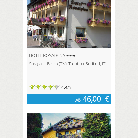
HOTEL ROSALPINA
Soraga di Fassa (TN), Trentino-Südtirol, IT
4.4
/5
46,00
€
AB