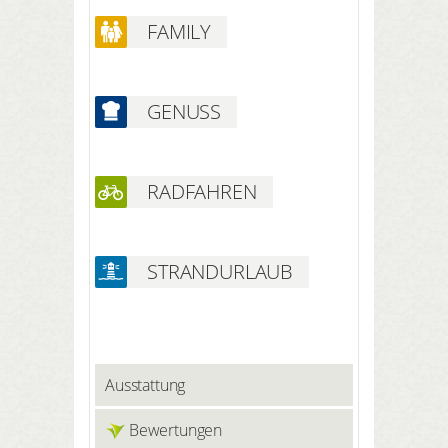
Wellnesseinrichtungen gilt eine 100-
FAMILY
prozentige Nacktheitsrichtlinie,
Badebekleidung ist nicht gestattet.
Thermalbad (innen und außen)
Saunen, darunter eine Acker-,
GENUSS
Kräuter- und Aufgusssauna
Kräuterbäder Erleben Sie Duschen
Dampf- und Fußbad Solarium und
Ruhebereich Massagestühle
RADFAHREN
Fitnessraum
STRANDURLAUB
Ausstattung
Bewertungen