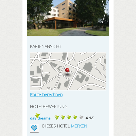
HIER REGISTRIEREN
SUCHEN
Meine Buchungen
Meine Produkte
Meine Hotels
KARTENANSICHT
ANMELDEN
Route berechnen
HOTELBEWERTUNG
4.1
/5
DIESES HOTEL
MERKEN