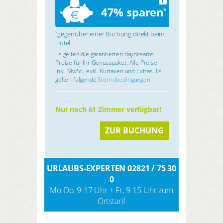
i
47% sparen
*
gegenüber einer Buchung direkt beim
*
Hotel
Es gelten die garantierten daydreams-
Preise für Ihr Genusspaket. Alle Preise
inkl. MwSt., exkl. Kurtaxen und Extras. Es
gelten folgende
Stornobedingungen
.
Nur noch 61 Zimmer verfügbar!
ZUR BUCHUNG
URLAUBS-EXPERTEN 02821 / 75 30
0
Mo-Do, 9-17 Uhr + Fr, 9-15 Uhr zum
Ortstarif