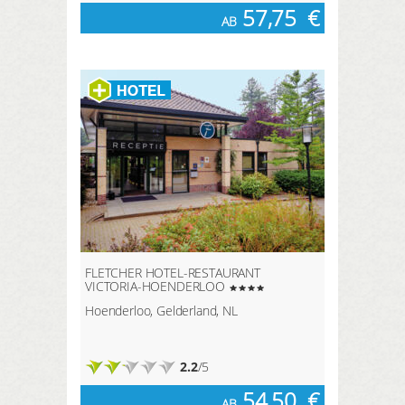
57,75
€
AB
FLETCHER HOTEL-RESTAURANT
VICTORIA-HOENDERLOO
Hoenderloo, Gelderland, NL
2.2
/5
54,50
€
AB