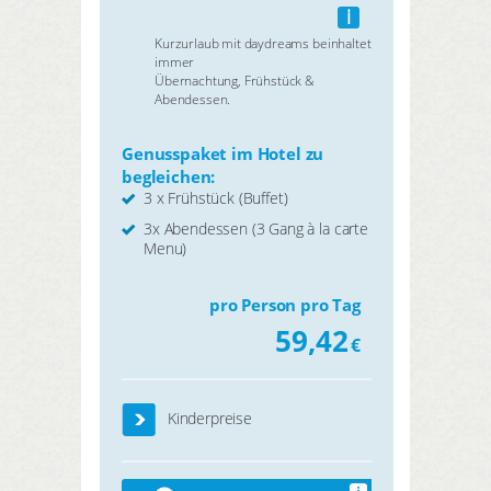
i
Kurzurlaub mit daydreams beinhaltet
immer
Übernachtung, Frühstück &
Abendessen.
Genusspaket im Hotel zu
begleichen:
3 x Frühstück (Buffet)
3x Abendessen (3 Gang à la carte
Menu)
pro Person pro Tag
59,42
€
Kinderpreise