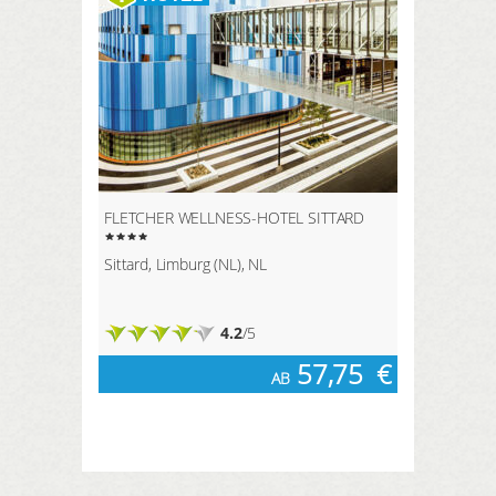
FLETCHER WELLNESS-HOTEL SITTARD
Sittard, Limburg (NL), NL
4.2
/5
57,75
€
AB