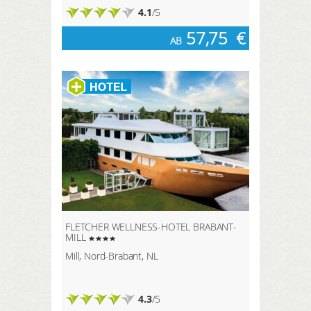
4.1
/5
57,75
€
AB
FLETCHER WELLNESS-HOTEL BRABANT-
MILL
Mill, Nord-Brabant, NL
4.3
/5