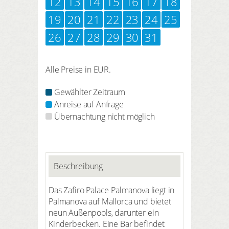
12
13
14
15
16
17
18
19
20
21
22
23
24
25
26
27
28
29
30
31
Alle Preise in EUR.
Gewählter Zeitraum
Anreise auf Anfrage
Übernachtung nicht möglich
Beschreibung
Das Zafiro Palace Palmanova liegt in
Palmanova auf Mallorca und bietet
neun Außenpools, darunter ein
Kinderbecken. Eine Bar befindet