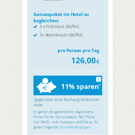
Genusspaket im Hotel zu
begleichen:
3 x Frühstück (Buffet)
3x Abendessen (Buffet)
pro Person pro Tag
126,00
€
i
11% sparen
*
gegenüber einer Buchung direkt beim
*
Hotel
Es gelten die garantierten daydreams-
Preise für Ihr Genusspaket. Alle Preise
inkl. MwSt., exkl. Kurtaxen und Extras. Es
gelten folgende
Stornobedingungen
.