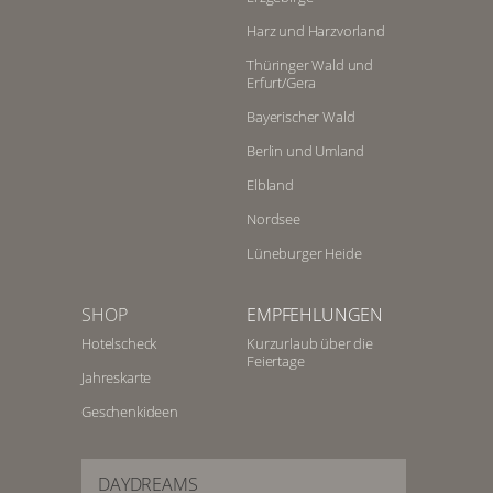
Harz und Harzvorland
Thüringer Wald und
Erfurt/Gera
Bayerischer Wald
Berlin und Umland
Elbland
Nordsee
Lüneburger Heide
SHOP
EMPFEHLUNGEN
Hotelscheck
Kurzurlaub über die
Feiertage
Jahreskarte
Geschenkideen
DAYDREAMS