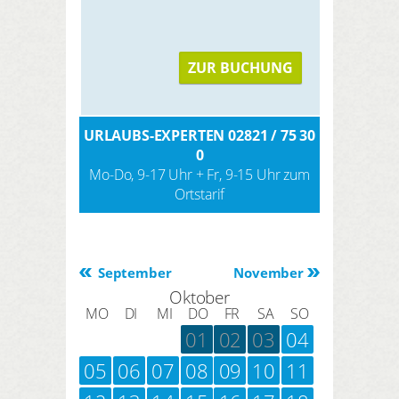
ZUR BUCHUNG
URLAUBS-EXPERTEN 02821 / 75 30
0
Mo-Do, 9-17 Uhr + Fr, 9-15 Uhr zum
Ortstarif
September
November
Oktober
MO
DI
MI
DO
FR
SA
SO
01
02
03
04
05
06
07
08
09
10
11