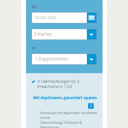
BIS
3 Nächte
IN
1 Doppelzimmer
3 Übernachtungen für 2
Erwachsene in 1 DZ
Mit daydreams garantiert sparen
i
Kurzurlaub mit daydreams beinhaltet
immer
Übernachtung, Frühstück &
Abendessen.