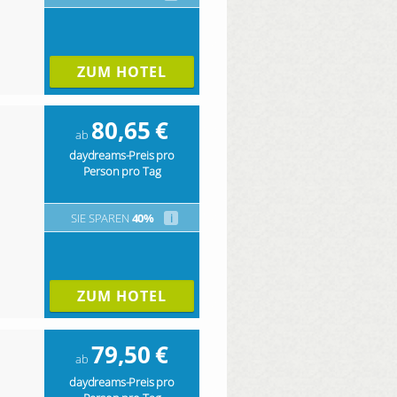
ZUM HOTEL
80,65
€
ab
daydreams-Preis pro
Person pro Tag
SIE SPAREN
40%
i
ZUM HOTEL
79,50
€
ab
daydreams-Preis pro