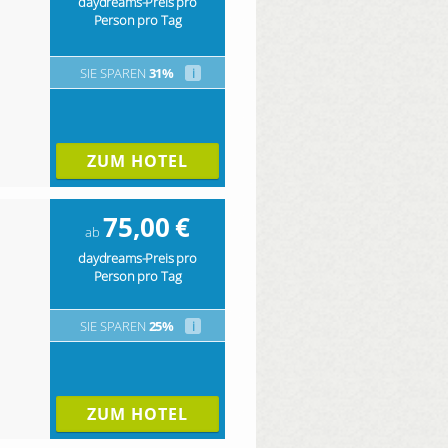
daydreams-Preis pro
Person pro Tag
SIE SPAREN
31%
i
ZUM HOTEL
75,00
€
ab
daydreams-Preis pro
Person pro Tag
SIE SPAREN
25%
i
ZUM HOTEL