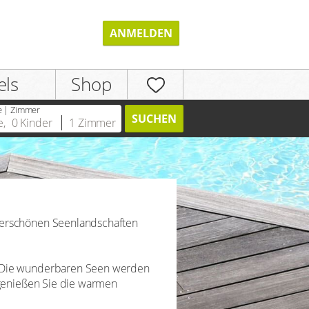
ANMELDEN
els
Shop
e | Zimmer
SUCHEN
e
,
0
Kinder
1
Zimmer
REGISTRIEREN
derschönen Seenlandschaften
. Die wunderbaren Seen werden
 genießen Sie die warmen