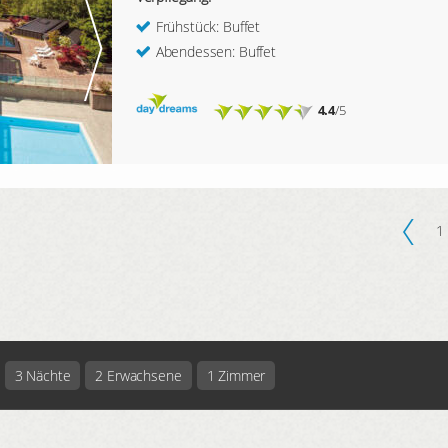
Frühstück: Buffet
Abendessen: Buffet
4.4
/5
1
3 Nächte
2 Erwachsene
1 Zimmer