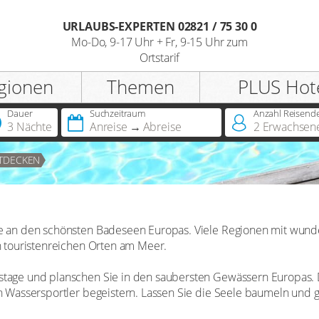
URLAUBS-EXPERTEN 02821 / 75 30 0
Mo-Do, 9-17 Uhr + Fr, 9-15 Uhr zum
Registrieren
Ortstarif
gionen
Themen
PLUS Hot
Anrede
Dauer
Suchzeitraum
Anzahl Reisend
3 Nächte
Anreise
Abreise
2
Erwachsen
Sie besitzen bereits eine
TDECKEN
Jahreskarte?
Sie besitzen bereits einen
Hotelscheck?
ge an den schönsten Badeseen Europas. Viele Regionen mit wun
en touristenreichen Orten am Meer.
bstage und planschen Sie in den saubersten Gewässern Europas
ch Wassersportler begeistern. Lassen Sie die Seele baumeln und