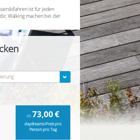
serskifahren ist für jeden
dic Walking machen bei der
cken
tierung
73,00
€
ab
daydreams-Preis pro
Person pro Tag