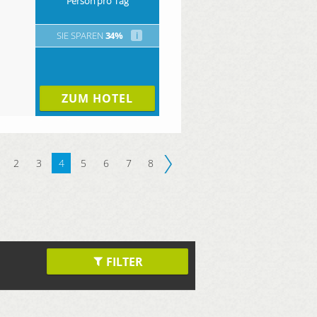
Person pro Tag
SIE SPAREN
34%
i
ZUM HOTEL
2
3
4
5
6
7
8
FILTER