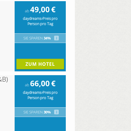
49,00
€
ab
daydreams-Preis pro
Person pro Tag
SIE SPAREN
34%
i
ZUM HOTEL
&B)
66,00
€
ab
daydreams-Preis pro
Person pro Tag
SIE SPAREN
30%
i