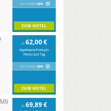
SIE SPAREN
25%
i
ZUM HOTEL
)
62,00
€
ab
daydreams-Preis pro
Person pro Tag
SIE SPAREN
30%
i
ZUM HOTEL
&B)
69,89
€
ab