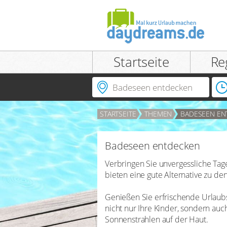
Einloggen
Startseite
Re
Ort | Hotel | Hotelnummer
STARTSEITE
THEMEN
BADESEEN EN
ANMELDEN
Passwort vergessen?
Badeseen entdecken
Verbringen Sie unvergessliche Ta
bieten eine gute Alternative zu d
Genießen Sie erfrischende Urlau
nicht nur Ihre Kinder, sondern au
Sonnenstrahlen auf der Haut.