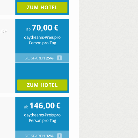
ZUM HOTEL
70,00
€
ab
, DE
daydreams-Preis pro
Person pro Tag
SIE SPAREN
25%
i
ZUM HOTEL
146,00
€
ab
daydreams-Preis pro
Person pro Tag
SIE SPAREN
32%
i