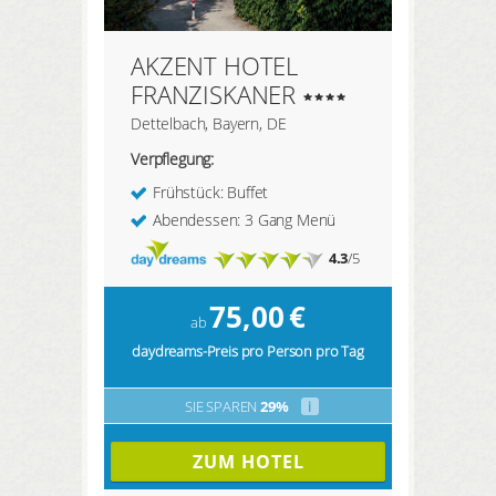
AKZENT HOTEL
FRANZISKANER
Dettelbach, Bayern, DE
Verpflegung:
Frühstück: Buffet
Abendessen: 3 Gang Menü
4.3
/5
75,00
€
ab
daydreams-Preis pro Person pro Tag
SIE SPAREN
29%
i
ZUM HOTEL