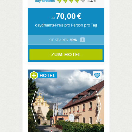
4.2
/5
70,00
€
ab
daydreams-Preis pro Person pro Tag
SIE SPAREN
30%
i
ZUM HOTEL