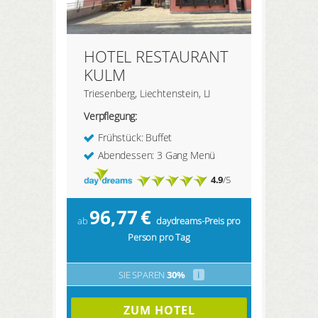
HOTEL RESTAURANT
KULM
Triesenberg, Liechtenstein, LI
Verpflegung:
Frühstück: Buffet
Abendessen: 3 Gang Menü
4.9
/5
96,77
€
ab
daydreams-Preis pro
Person pro Tag
SIE SPAREN
30%
i
ZUM HOTEL