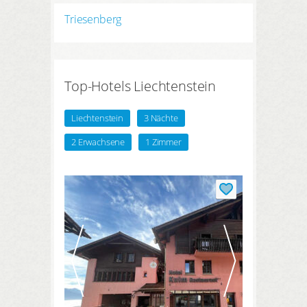
HIER REGISTRIEREN
Meine Buchungen
Triesenberg
Meine Produkte
Meine Hotels
Top-Hotels Liechtenstein
Liechtenstein
3 Nächte
2 Erwachsene
1 Zimmer
ANMELDEN