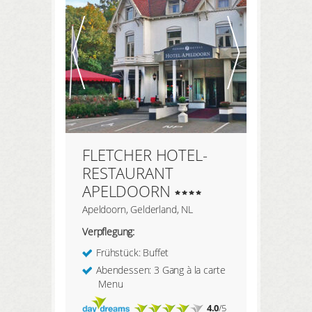
HIER REGISTRIEREN
Meine Buchungen
Meine Produkte
Meine Hotels
FLETCHER HOTEL-
ANMELDEN
RESTAURANT
APELDOORN
Apeldoorn, Gelderland, NL
Verpflegung:
Frühstück: Buffet
Abendessen: 3 Gang à la carte
Menu
4.0
/5