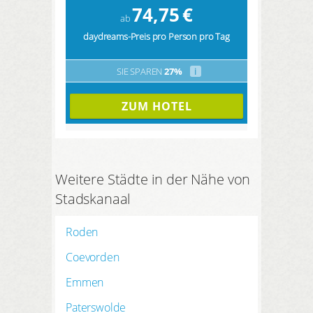
74,75
€
ab
daydreams-Preis pro Person pro Tag
SIE SPAREN
27%
i
ZUM HOTEL
Weitere Städte in der Nähe von
Stadskanaal
Roden
Coevorden
Emmen
Paterswolde