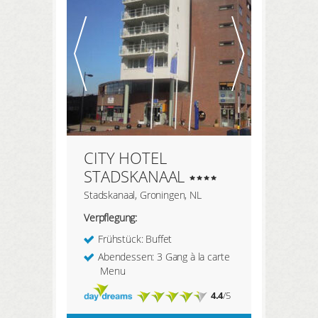
HIER REGISTRIEREN
Meine Buchungen
Meine Produkte
Meine Hotels
CITY HOTEL
ANMELDEN
STADSKANAAL
Stadskanaal, Groningen, NL
Verpflegung:
Frühstück: Buffet
Abendessen: 3 Gang à la carte
Menu
4.4
/5