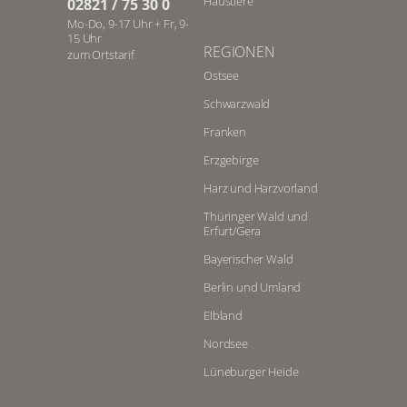
Haustiere
02821 / 75 30 0
Mo-Do, 9-17 Uhr + Fr, 9-
15 Uhr
REGIONEN
zum Ortstarif
Ostsee
Schwarzwald
Franken
Erzgebirge
Harz und Harzvorland
Thüringer Wald und
Erfurt/Gera
Bayerischer Wald
Berlin und Umland
Elbland
Nordsee
Lüneburger Heide