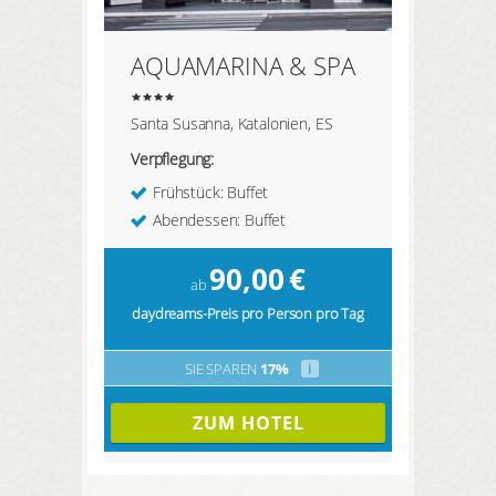
AQUAMARINA & SPA
Santa Susanna, Katalonien, ES
Verpflegung:
Frühstück: Buffet
Abendessen: Buffet
90,00
€
ab
daydreams-Preis pro Person pro Tag
SIE SPAREN
17%
i
ZUM HOTEL