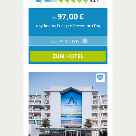
4.8
/5
97,00
€
ab
daydreams-Preis pro Person pro Tag
SIE SPAREN
17%
i
ZUM HOTEL