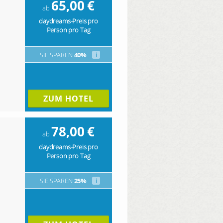
65,00
€
ab
daydreams-Preis pro
Person pro Tag
SIE SPAREN
40%
i
ZUM HOTEL
78,00
€
ab
daydreams-Preis pro
Person pro Tag
SIE SPAREN
25%
i