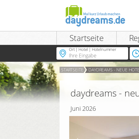
Einloggen
Startseite
Re
Ort | Hotel | Hotelnummer
STARTSEITE
DAYDREAMS - NEUE HOT
ANMELDEN
Passwort vergessen?
daydreams - neu
Juni 2026