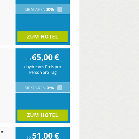
SIE SPAREN
30%
i
ZUM HOTEL
65,00
€
ab
daydreams-Preis pro
Person pro Tag
SIE SPAREN
28%
i
ZUM HOTEL
51,00
€
ab