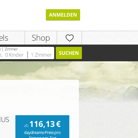
ANMELDEN
els
Shop
e | Zimmer
SUCHEN
e
,
0
Kinder
1
Zimmer
REGISTRIEREN
NUS
116,13
€
ab
daydreams-Preis pro
Person pro Tag