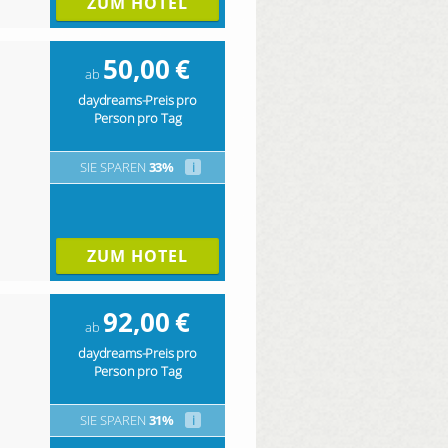
ZUM HOTEL
50,00
€
ab
daydreams-Preis pro
Person pro Tag
SIE SPAREN
33%
i
ZUM HOTEL
92,00
€
ab
daydreams-Preis pro
Person pro Tag
SIE SPAREN
31%
i