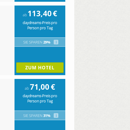
113,40
€
ab
daydreams-Preis pro
Person pro Tag
SIE SPAREN
29%
i
ZUM HOTEL
71,00
€
ab
daydreams-Preis pro
Person pro Tag
SIE SPAREN
31%
i