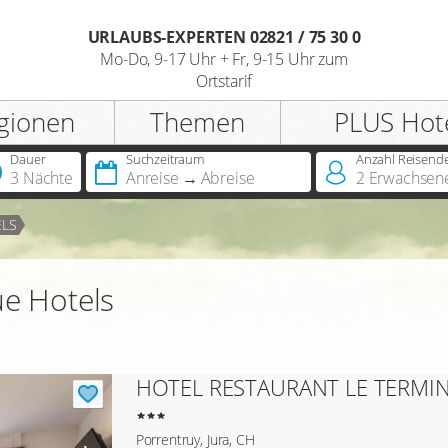
URLAUBS-EXPERTEN 02821 / 75 30 0
Mo-Do, 9-17 Uhr + Fr, 9-15 Uhr zum
Registrieren
Ortstarif
gionen
Themen
PLUS Hot
Anrede
Dauer
Suchzeitraum
Anzahl Reisend
3 Nächte
Anreise
Abreise
2
Erwachsen
Sie besitzen bereits eine
ELS
Jahreskarte?
e Hotels
Sie besitzen bereits einen
Hotelscheck?
HOTEL RESTAURANT LE TERMI
Porrentruy, Jura, CH