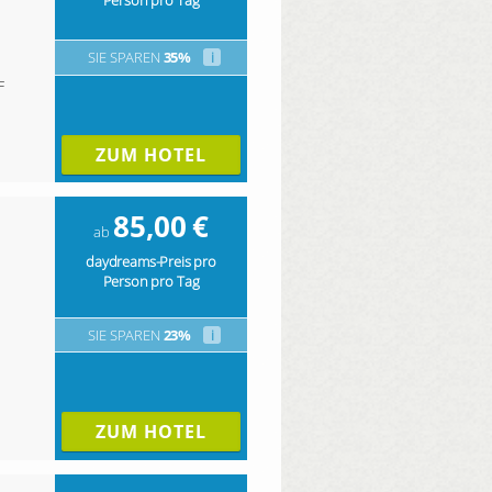
SIE SPAREN
35%
i
F
ZUM HOTEL
85,00
€
ab
daydreams-Preis pro
Person pro Tag
SIE SPAREN
23%
i
ZUM HOTEL