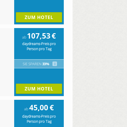
ZUM HOTEL
107,53
€
ab
daydreams-Preis pro
Person pro Tag
SIE SPAREN
33%
i
ZUM HOTEL
45,00
€
ab
daydreams-Preis pro
Person pro Tag