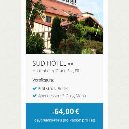
SUD HÔTEL
Huttenheim, Grand Est, FR
Verpflegung:
Frühstück: Buffet
Abendessen: 3 Gang Menü
64,00
€
ab
daydreams-Preis pro Person pro Tag