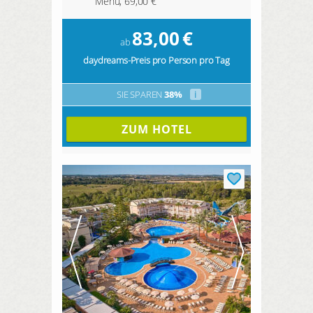
Menü, 69,00 €
83,00
€
ab
daydreams-Preis pro Person pro Tag
SIE SPAREN
38%
i
ZUM HOTEL