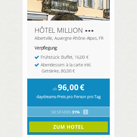
HÔTEL MILLION
Albertville, Auvergne-Rhône-Alpes, FR
Verpflegung:
Frühstück: Buffet, 16,00 €
Abendessen: à la carte inkl.
Getränke, 80,00 €
96,00
€
ab
daydreams-Preis pro Person pro Tag
SIE SPAREN
31%
i
ZUM HOTEL