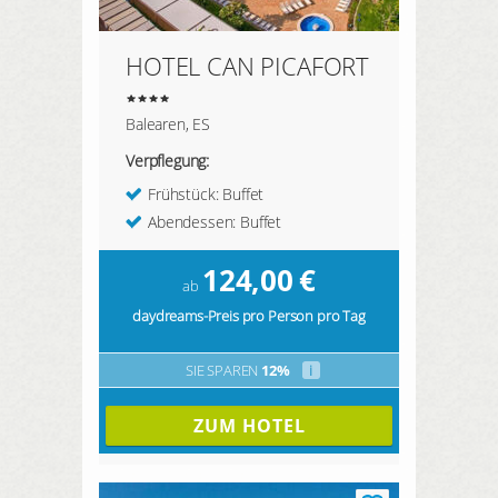
HOTEL CAN PICAFORT
Balearen, ES
Verpflegung:
Frühstück: Buffet
Abendessen: Buffet
124,00
€
ab
daydreams-Preis pro Person pro Tag
SIE SPAREN
12%
i
ZUM HOTEL