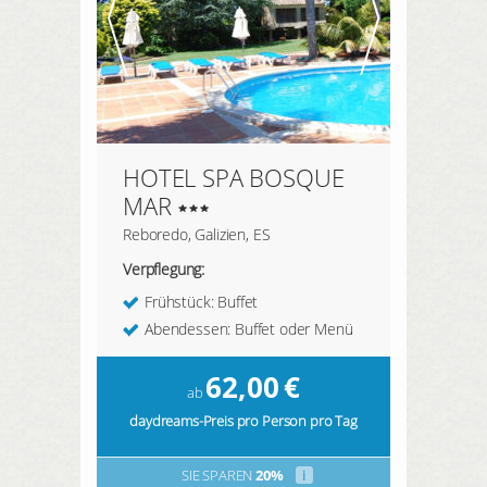
HOTEL SPA BOSQUE
MAR
Reboredo, Galizien, ES
Verpflegung:
Frühstück: Buffet
Abendessen: Buffet oder Menü
62,00
€
ab
daydreams-Preis pro Person pro Tag
SIE SPAREN
20%
i