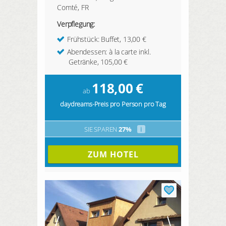
Comté, FR
Verpflegung:
Frühstück: Buffet, 13,00 €
Abendessen: à la carte inkl.
Getränke, 105,00 €
118,00
€
ab
daydreams-Preis pro Person pro Tag
SIE SPAREN
27%
i
ZUM HOTEL