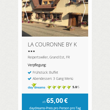
LA COURONNE BY K
Reipertswiller, Grand Est, FR
Verpflegung:
Frühstück: Buffet
Abendessen: 3 Gang Menü
5.0
/5
65,00
€
ab
daydreams-Preis pro Person pro Tag