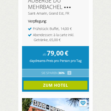
AUBERGE DU
MEHRBACHEL
Saint-Amarin, Grand Est, FR
Verpflegung:
Frühstück: Buffet, 14,00 €
Abendessen: à la carte inkl.
Getränke, 65,00 €
79,00
€
ab
daydreams-Preis pro Person pro Tag
SIE SPAREN
36%
i
ZUM HOTEL