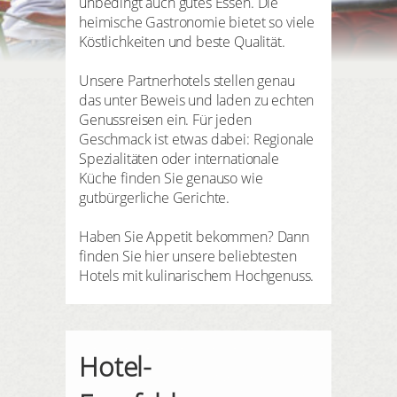
unbedingt auch gutes Essen. Die
HIER REGISTRIEREN
SUCHEN
Meine Buchungen
heimische Gastronomie bietet so viele
Köstlichkeiten und beste Qualität.
Meine Produkte
Unsere Partnerhotels stellen genau
Meine Hotels
das unter Beweis und laden zu echten
Genussreisen ein. Für jeden
Geschmack ist etwas dabei: Regionale
Spezialitäten oder internationale
Küche finden Sie genauso wie
gutbürgerliche Gerichte.
ANMELDEN
Haben Sie Appetit bekommen? Dann
finden Sie hier unsere beliebtesten
Hotels mit kulinarischem Hochgenuss.
Hotel-