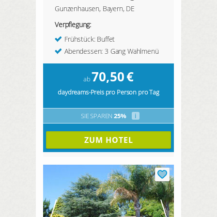
Gunzenhausen, Bayern, DE
Verpflegung:
Frühstück: Buffet
Abendessen: 3 Gang Wahlmenü
70,50
€
ab
daydreams-Preis pro Person pro Tag
SIE SPAREN
25%
i
ZUM HOTEL