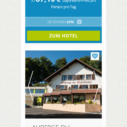
ab
daydreams-Preis pro
Person pro Tag
SIE SPAREN
41%
i
ZUM HOTEL