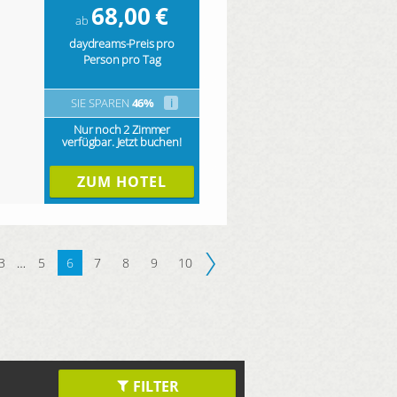
68,00
€
ab
daydreams-Preis pro
Person pro Tag
SIE SPAREN
46%
i
Nur noch 2 Zimmer
verfügbar. Jetzt buchen!
ZUM HOTEL
3
…
5
6
7
8
9
10
FILTER