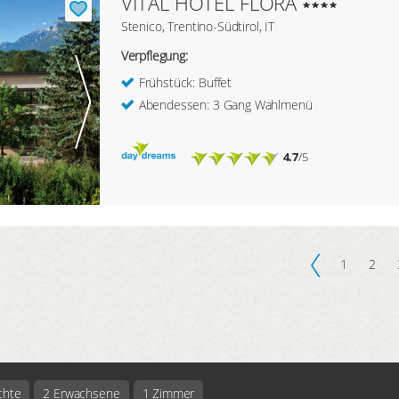
VITAL HOTEL FLORA
Stenico, Trentino-Südtirol, IT
Verpflegung:
Frühstück: Buffet
Abendessen: 3 Gang Wahlmenü
4.7
/5
1
2
chte
2 Erwachsene
1 Zimmer