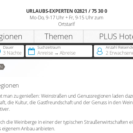
URLAUBS-EXPERTEN 02821 / 75 30 0
Mo-Do, 9-17 Uhr + Fr, 9-15 Uhr zum
Registrieren
Ortstarif
gionen
Themen
PLUS Hot
Anrede
Dauer
Suchzeitraum
Anzahl Reisend
3 Nächte
Anreise
Abreise
2
Erwachsen
Sie besitzen bereits eine
EN
Jahreskarte?
egionen
Sie besitzen bereits einen
Hotelscheck?
ht man zu genießen: Weinstraßen und Genussregionen laden dazu 
haft, die Kultur, die Gastfreundschaft und der Genuss in den We
iver.
rch die Weinberge in einer der typischen Straußenwirtschaften ei
s eigenem Anbau anbieten.