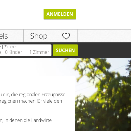
ANMELDEN
els
Shop
e | Zimmer
SUCHEN
e
,
0
Kinder
1
Zimmer
REGISTRIEREN
ein, die regionalen Erzeugnisse
inregionen machen für viele den
n, in denen die Landwirte