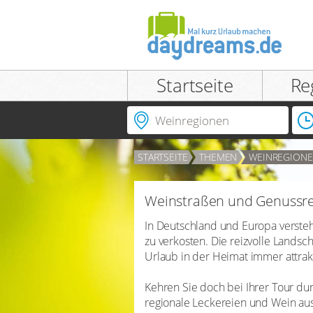
Einloggen
Startseite
Re
Ort | Hotel | Hotelnummer
STARTSEITE
THEMEN
WEINREGION
ANMELDEN
Passwort vergessen?
Weinstraßen und Genussr
In Deutschland und Europa verste
zu verkosten. Die reizvolle Landsc
Urlaub in der Heimat immer attrakt
Kehren Sie doch bei Ihrer Tour du
regionale Leckereien und Wein au