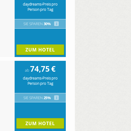
daydreams-Preis pro
Person pro Tag
SIE SPAREN
30%
i
ZUM HOTEL
74,75
€
ab
daydreams-Preis pro
Person pro Tag
SIE SPAREN
25%
i
ZUM HOTEL