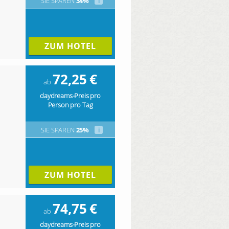
SIE SPAREN
34%
i
ZUM HOTEL
72,25
€
ab
daydreams-Preis pro
Person pro Tag
SIE SPAREN
25%
i
ZUM HOTEL
74,75
€
ab
daydreams-Preis pro