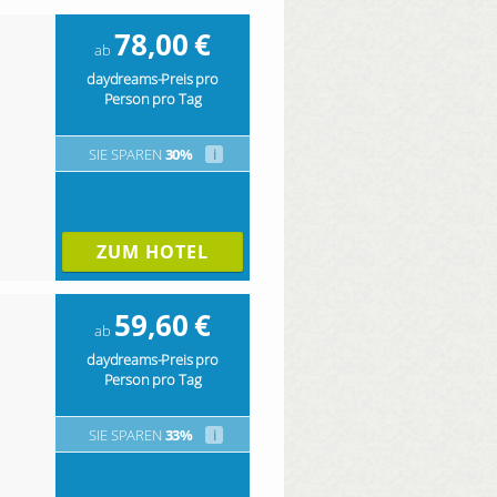
78,00
€
ab
daydreams-Preis pro
Person pro Tag
SIE SPAREN
30%
i
ZUM HOTEL
59,60
€
ab
daydreams-Preis pro
Person pro Tag
SIE SPAREN
33%
i