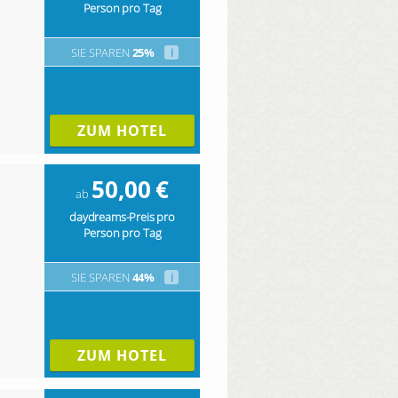
Person pro Tag
SIE SPAREN
25%
i
ZUM HOTEL
50,00
€
ab
daydreams-Preis pro
Person pro Tag
SIE SPAREN
44%
i
ZUM HOTEL