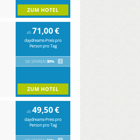
ZUM HOTEL
71,00
€
ab
daydreams-Preis pro
Person pro Tag
SIE SPAREN
30%
i
ZUM HOTEL
49,50
€
ab
daydreams-Preis pro
Person pro Tag