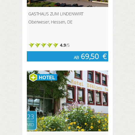
GASTHAUS ZUM LINDENWIRT
Oberweser, Hessen, DE
4.9
/5
69,50
€
AB