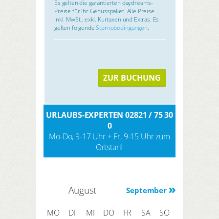
Es gelten die garantierten daydreams-
Preise für Ihr Genusspaket. Alle Preise
inkl. MwSt., exkl. Kurtaxen und Extras. Es
gelten folgende
Stornobedingungen
.
ZUR BUCHUNG
URLAUBS-EXPERTEN 02821 / 75 30
0
Mo-Do, 9-17 Uhr + Fr, 9-15 Uhr zum
Ortstarif
August
September
MO
DI
MI
DO
FR
SA
SO