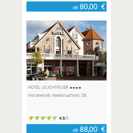
80,00
€
AB
HOTEL LEUCHTFEUER
Horumersiel, Niedersachsen, DE
4.5
/5
88,00
€
AB