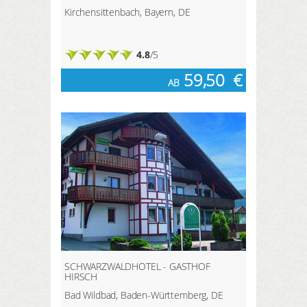
Kirchensittenbach, Bayern, DE
4.8
/5
59,50
€
AB
SCHWARZWALDHOTEL - GASTHOF
HIRSCH
Bad Wildbad, Baden-Württemberg, DE