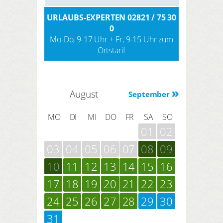
URLAUBS-EXPERTEN 02821 / 75 30
0
Mo-Do, 9-17 Uhr + Fr, 9-15 Uhr zum
Ortstarif
August
September
MO
DI
MI
DO
FR
SA
SO
01
02
03
04
05
06
07
08
09
10
11
12
13
14
15
16
17
18
19
20
21
22
23
24
25
26
27
28
29
30
31