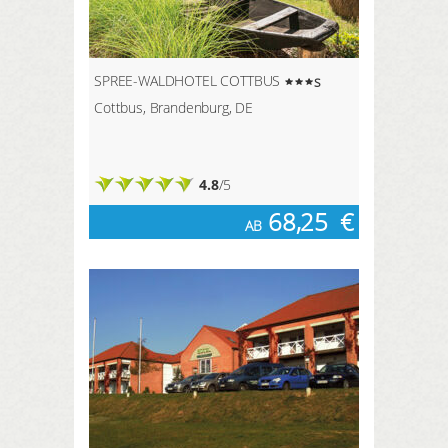
SPREE-WALDHOTEL COTTBUS
s
Cottbus, Brandenburg, DE
4.8
/5
68,25
€
AB