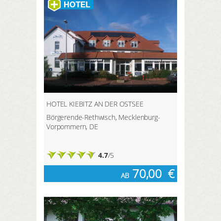
beiden überregionalen Wanderwege
Natur.
Märkischer Landweg und
Uckermärker Landrunde führen
durch den Ort und lassen sich auf
Teilstrecken von Templin aus
entdecken.
HOTEL KIEBITZ AN DER OSTSEE
Börgerende-Rethwisch, Mecklenburg-
Vorpommern, DE
4.7
/5
70,00
€
AB