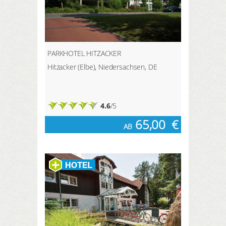
PARKHOTEL HITZACKER
Hitzacker (Elbe), Niedersachsen, DE
4.6
/5
65,00
€
AB