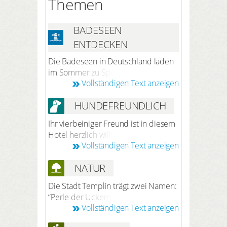
Themen
BADESEEN
ENTDECKEN
Die Badeseen in Deutschland laden
im Sommer zu Sport, Spaß und
Vollständigen Text anzeigen
Erfrischung ein. Bevorzugen Sie eher
einen entspannten und ruhigen
HUNDEFREUNDLICH
Urlaub bieten diese die perfekte
Möglichkeit für Erholung. Die
Ihr vierbeiniger Freund ist in diesem
Badeseen liegen so schön in die
Hotel herzlich willkommen. Nach
umliegende Landschaft eingebettet,
Vollständigen Text anzeigen
vorheriger Anmeldung bei der
dass man auch in wenigen Minuten
Reservierung beträgt der Preis 7,50
von der Stadt ins kühle Nass
NATUR
Euro pro Hund/Nacht (ohne Futter).
eintauchen kann.
Ihr Hund darf Sie ins Restaurant und
Die Stadt Templin trägt zwei Namen:
in alle öffentlichen Räume begleiten.
“Perle der Uckermark“ und „Stadt
Vollständigen Text anzeigen
der Seen und Wälder“. Wer ein Mal
hier war, der wird dies bestätigen