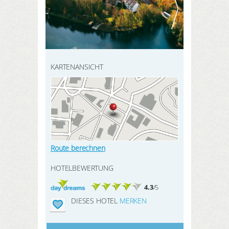
HIER REGISTRIEREN
SUCHEN
Meine Buchungen
Meine Produkte
Meine Hotels
KARTENANSICHT
ANMELDEN
Route berechnen
HOTELBEWERTUNG
4.3
/5
DIESES HOTEL
MERKEN