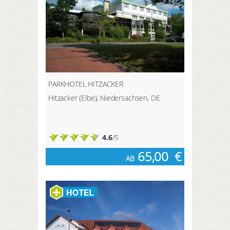
PARKHOTEL HITZACKER
Hitzacker (Elbe), Niedersachsen, DE
4.6
/5
65,00
€
AB