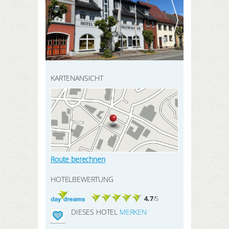
HIER REGISTRIEREN
SUCHEN
Meine Buchungen
Meine Produkte
Meine Hotels
KARTENANSICHT
ANMELDEN
Route berechnen
HOTELBEWERTUNG
4.7
/5
DIESES HOTEL
MERKEN