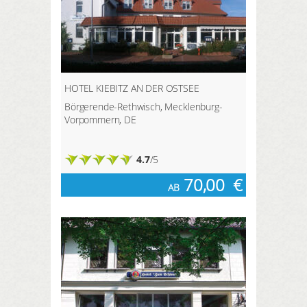
HOTEL KIEBITZ AN DER OSTSEE
Börgerende-Rethwisch, Mecklenburg-
Vorpommern, DE
4.7
/5
70,00
€
AB