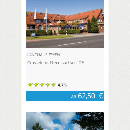
LANDHAUS FEYEN
Grossefehn, Niedersachsen, DE
4.7
/5
62,50
€
AB