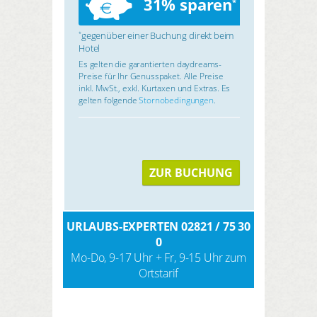
31% sparen
*
gegenüber einer Buchung direkt beim
*
Hotel
Es gelten die garantierten daydreams-
Preise für Ihr Genusspaket. Alle Preise
inkl. MwSt., exkl. Kurtaxen und Extras. Es
gelten folgende
Stornobedingungen
.
ZUR BUCHUNG
URLAUBS-EXPERTEN 02821 / 75 30
0
Mo-Do, 9-17 Uhr + Fr, 9-15 Uhr zum
Ortstarif