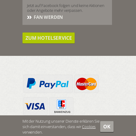
Jetzt auf Facebook folgen und keine Aktionen
oder Angebote mehr verpassen.
FAN WERDEN
ZUM HOTELSERVICE
Mit der Nutzung unserer Dienste erklären Sie
OK
sich damit einverstanden, dass wir
Cookies
ZUM SHOP
verwenden.