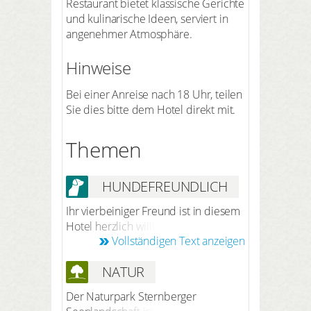
Restaurant bietet klassische Gerichte
und kulinarische Ideen, serviert in
angenehmer Atmosphäre.
Hinweise
Bei einer Anreise nach 18 Uhr, teilen
Sie dies bitte dem Hotel direkt mit.
Themen
HUNDEFREUNDLICH
Ihr vierbeiniger Freund ist in diesem
Hotel herzlich willkommen. Nach
Vollständigen Text anzeigen
vorheriger Anmeldung bei der
Reservierung beträgt der Preis 10
NATUR
Euro pro Hund/Nacht (ohne Futter).
Ihr hund darf Sie ins Restaurant und
Der Naturpark Sternberger
in alle öffentlichen Räume begleiten.