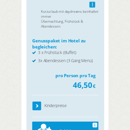
i
Kurzurlaub mit daydreams beinhaltet
immer
Übernachtung, Frühstück &
Abendessen.
Genusspaket im Hotel zu
begleichen:
3 x Frühstück (Buffet)
3x Abendessen (3 Gang Menü)
pro Person pro Tag
46,50
€
Kinderpreise
i