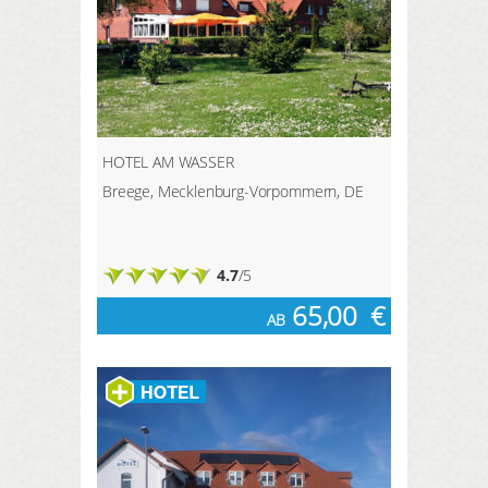
HOTEL AM WASSER
Breege, Mecklenburg-Vorpommern, DE
4.7
/5
65,00
€
AB