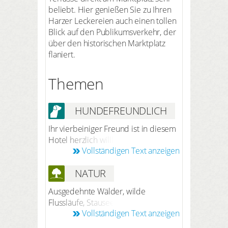
beliebt. Hier genießen Sie zu Ihren
Harzer Leckereien auch einen tollen
Blick auf den Publikumsverkehr, der
über den historischen Marktplatz
flaniert.
Themen
HUNDEFREUNDLICH
Ihr vierbeiniger Freund ist in diesem
Hotel herzlich willkommen. Nach
Vollständigen Text anzeigen
vorheriger Anmeldung bei der
Reservierung beträgt der Preis 10 €
NATUR
pro Hund/Nacht (ohne Futter). Ihr
Hund darf Sie ins Restaurant und in
Ausgedehnte Wälder, wilde
alle öffentlichen Räume begleiten.
Flussläufe, Stauseen und eine
Vollständigen Text anzeigen
artenreiche Flora und Fauna prägen
den Harz. Vom Nationalpark Harz