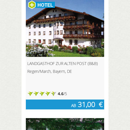
Von der Aussichtsplattform in 38 m
Höhe haben Sie einen
wunderschönen Blick über die
Landschaft des Harzes.
LANDGASTHOF ZUR ALTEN POST (B&B)
Regen/March, Bayern, DE
4.6
/5
31,00
€
AB