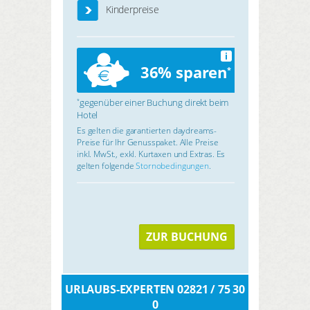
Kinderpreise
i
36% sparen
*
gegenüber einer Buchung direkt beim
*
Hotel
Es gelten die garantierten daydreams-
Preise für Ihr Genusspaket. Alle Preise
inkl. MwSt., exkl. Kurtaxen und Extras. Es
gelten folgende
Stornobedingungen
.
ZUR BUCHUNG
URLAUBS-EXPERTEN 02821 / 75 30
0