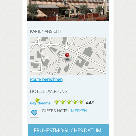
HIER REGISTRIEREN
SUCHEN
Meine Buchungen
Meine Produkte
KARTENANSICHT
Meine Hotels
ANMELDEN
Route berechnen
HOTELBEWERTUNG
4.6
/5
DIESES HOTEL
MERKEN
FRÜHESTMÖGLICHES DATUM