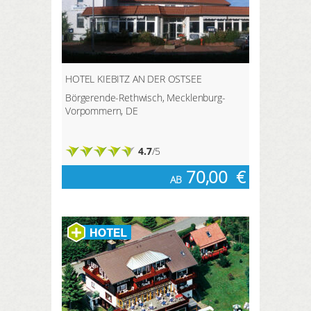
HOTEL KIEBITZ AN DER OSTSEE
Börgerende-Rethwisch, Mecklenburg-
Vorpommern, DE
4.7
/5
70,00
€
AB