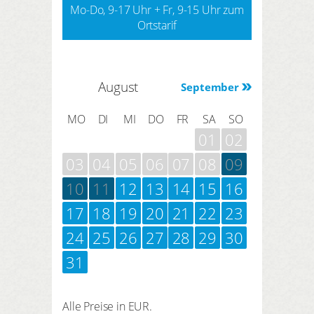
Mo-Do, 9-17 Uhr + Fr, 9-15 Uhr zum
Ortstarif
August
September
MO
DI
MI
DO
FR
SA
SO
01
02
03
04
05
06
07
08
09
10
11
12
13
14
15
16
17
18
19
20
21
22
23
24
25
26
27
28
29
30
31
Alle Preise in EUR.