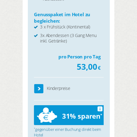
Genusspaket im Hotel zu
begleichen:
3 x Frühstück (Kontinental)
3x Abendessen (3 Gang Menu
inkl. Getränke)
pro Person pro Tag
53,00
€
Kinderpreise
i
31% sparen
*
gegenüber einer Buchung direkt beim
*
Hotel