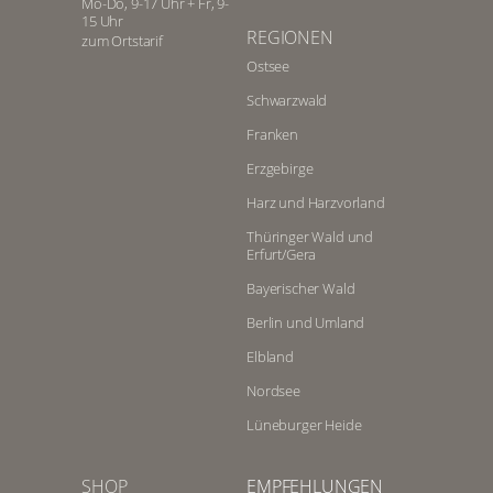
Mo-Do, 9-17 Uhr + Fr, 9-
15 Uhr
REGIONEN
zum Ortstarif
Ostsee
Schwarzwald
Franken
Erzgebirge
Harz und Harzvorland
Thüringer Wald und
Erfurt/Gera
Bayerischer Wald
Berlin und Umland
Elbland
Nordsee
Lüneburger Heide
SHOP
EMPFEHLUNGEN