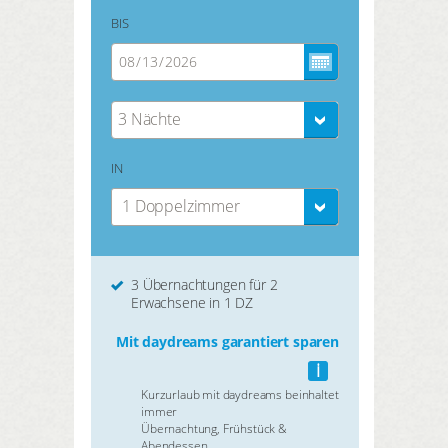
BIS
3 Nächte
IN
1 Doppelzimmer
3 Übernachtungen für 2
Erwachsene in 1 DZ
Mit daydreams garantiert sparen
i
Kurzurlaub mit daydreams beinhaltet
immer
Übernachtung, Frühstück &
Abendessen.