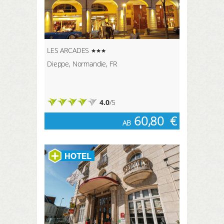
LES ARCADES
Dieppe, Normandie, FR
4.0
/5
60,80
€
AB