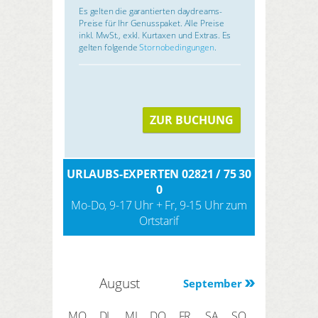
Es gelten die garantierten daydreams-
Preise für Ihr Genusspaket. Alle Preise
inkl. MwSt., exkl. Kurtaxen und Extras. Es
gelten folgende
Stornobedingungen
.
ZUR BUCHUNG
URLAUBS-EXPERTEN 02821 / 75 30
0
Mo-Do, 9-17 Uhr + Fr, 9-15 Uhr zum
Ortstarif
August
September
MO
DI
MI
DO
FR
SA
SO