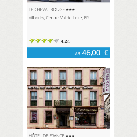
LE CHEVAL ROUGE
Villandry, Centre-Val de Loire, FR
4.2
/5
46,00
€
AB
HÔTEL DE FRANCE