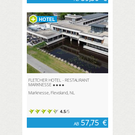
FLETCHER HOTEL - RESTAURANT
MARKNESSE
Marknesse, Flevoland, NL
4.5
/5
57,75
€
AB