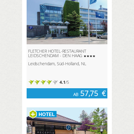
FLETCHER HOTEL-RESTAURANT
LEIDSCHENDAM - DEN HAAG
Leidschendam, Süd-Holland, NL
4.1
/5
57,75
€
AB