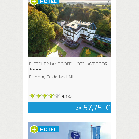
FLETCHER LANDGOED HOTEL AVEGOOR
Ellecom, Gelderland, NL
4.1
/5
57,75
€
AB