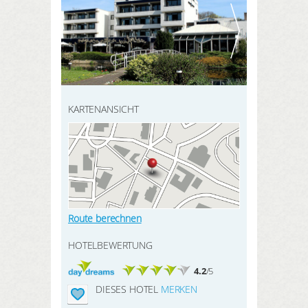
HIER REGISTRIEREN
SUCHEN
Meine Buchungen
Meine Produkte
Meine Hotels
KARTENANSICHT
ANMELDEN
Route berechnen
HOTELBEWERTUNG
4.2
/5
DIESES HOTEL
MERKEN