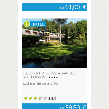
61,00
€
AB
FLETCHER HOTEL-RESTAURANT DE
SCHEPERSKAMP
Lochem, Gelderland, NL
3.6
/5
59,50
€
AB