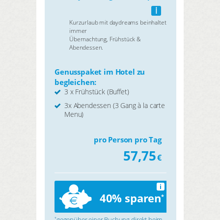
i
Kurzurlaub mit daydreams beinhaltet
immer
Übernachtung, Frühstück &
Abendessen.
Genusspaket im Hotel zu
begleichen:
3 x Frühstück (Buffet)
3x Abendessen (3 Gang à la carte
Menu)
pro Person pro Tag
57,75
€
i
40% sparen
*
gegenüber einer Buchung direkt beim
*