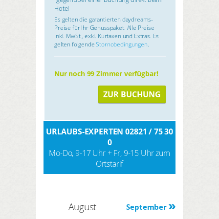
Hotel
Es gelten die garantierten daydreams-
Preise für Ihr Genusspaket. Alle Preise
inkl. MwSt., exkl. Kurtaxen und Extras. Es
gelten folgende
Stornobedingungen
.
Nur noch 99 Zimmer verfügbar!
ZUR BUCHUNG
URLAUBS-EXPERTEN 02821 / 75 30
0
Mo-Do, 9-17 Uhr + Fr, 9-15 Uhr zum
Ortstarif
August
September