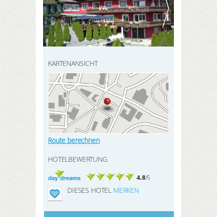
HIER REGISTRIEREN
SUCHEN
Meine Buchungen
Meine Produkte
Meine Hotels
KARTENANSICHT
ANMELDEN
Route berechnen
HOTELBEWERTUNG
4.8
/5
DIESES HOTEL
MERKEN