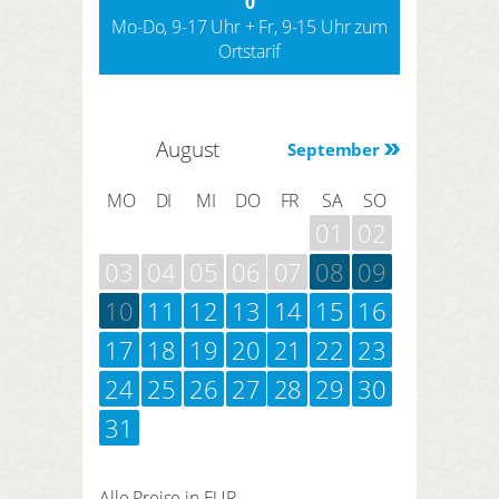
0
Mo-Do, 9-17 Uhr + Fr, 9-15 Uhr zum
Ortstarif
August
September
MO
DI
MI
DO
FR
SA
SO
01
02
03
04
05
06
07
08
09
10
11
12
13
14
15
16
17
18
19
20
21
22
23
24
25
26
27
28
29
30
31
Alle Preise in EUR.