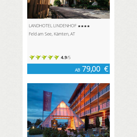
LANDHOTEL LINDENHOF
Feld am See, Kärnten, AT
4.9
/5
79,00
€
AB