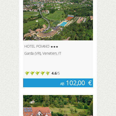
HOTEL POIANO
Garda (VR), Venetien, IT
4.6
/5
102,00
€
AB