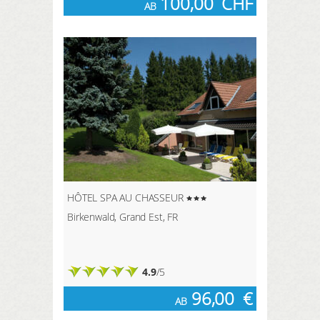
100,00
CHF
AB
HÔTEL SPA AU CHASSEUR
Birkenwald, Grand Est, FR
4.9
/5
96,00
€
AB