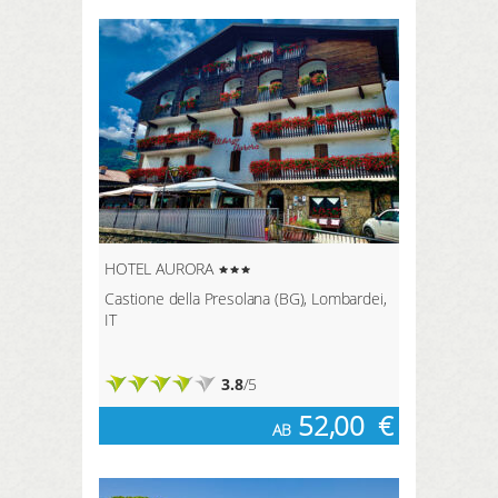
HOTEL AURORA
Castione della Presolana (BG), Lombardei,
IT
3.8
/5
52,00
€
AB