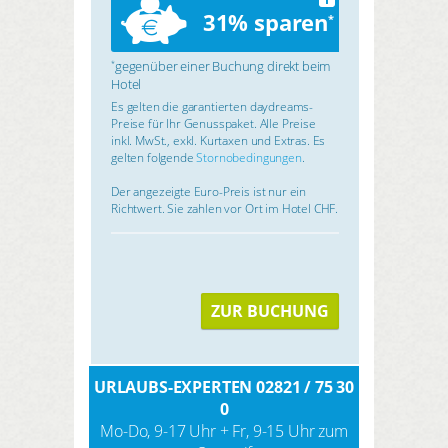
31% sparen
*
gegenüber einer Buchung direkt beim
*
Hotel
Es gelten die garantierten daydreams-
Preise für Ihr Genusspaket. Alle Preise
inkl. MwSt., exkl. Kurtaxen und Extras. Es
gelten folgende
Stornobedingungen
.
Der angezeigte Euro-Preis ist nur ein
Richtwert. Sie zahlen vor Ort im Hotel CHF.
ZUR BUCHUNG
URLAUBS-EXPERTEN 02821 / 75 30
0
Mo-Do, 9-17 Uhr + Fr, 9-15 Uhr zum