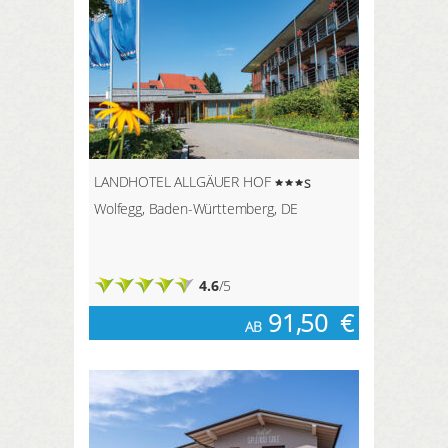
LANDHOTEL ALLGÄUER HOF
s
Wolfegg, Baden-Württemberg, DE
4.6
/5
91,50
€
AB