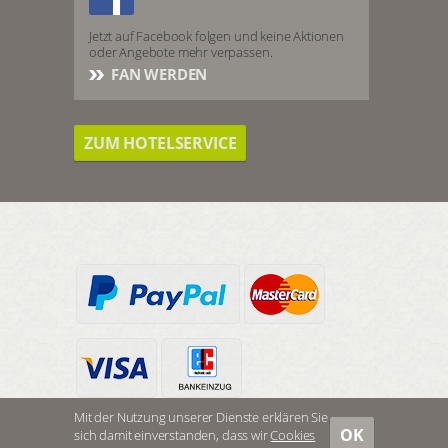
Jetzt auf Facebook folgen und keine Aktionen
oder Angebote mehr verpassen.
FAN WERDEN
ZUM HOTELSERVICE
Mit der Nutzung unserer Dienste erklären Sie
OK
sich damit einverstanden, dass wir
Cookies
ZUM SHOP