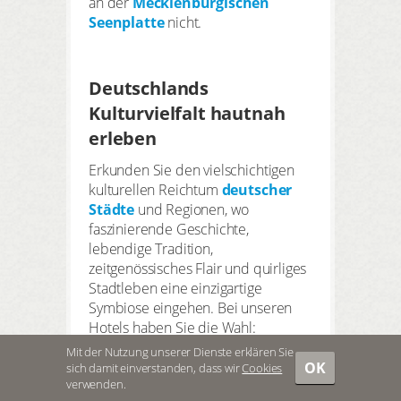
an der
Mecklenburgischen
Seenplatte
nicht.
Deutschlands
Kulturvielfalt hautnah
erleben
Erkunden Sie den vielschichtigen
kulturellen Reichtum
deutscher
Städte
und Regionen, wo
faszinierende Geschichte,
lebendige Tradition,
zeitgenössisches Flair und quirliges
Stadtleben eine einzigartige
Symbiose eingehen. Bei unseren
Hotels haben Sie die Wahl:
naturnah, stadtnah oder absolut
Mit der Nutzung unserer Dienste erklären Sie
mittendrin im Zentrum
OK
sich damit einverstanden, dass wir
Cookies
KARTE
FILTER
verwenden.
untergebracht sein. Ob Sie so in