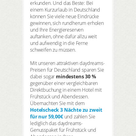
HIER REGISTRIEREN
erkunden. Und das Beste: Bei
Meine Buchungen
einem Kurzurlaub in Deutschland
können Sie viele neue Eindrücke
Meine Produkte
gewinnen, sich rundherum erholen
und Ihre Energiereserven
Meine Hotels
auftanken, ohne dafür allzu weit
und aufwendig in die Ferne
schweifen zu müssen.
Mit unseren attraktiven daydreams-
Preisen für Deutschland sparen Sie
ANMELDEN
dabei sogar
mindestens 30 %
gegenüber einer vergleichbaren
Direktbuchung in einem Hotel mit
Frühstück und Abendessen.
Übernachten Sie mit dem
Hotelscheck 3 Nächte zu zweit
für nur 59,00€
und zahlen Sie
lediglich das daydreams-
Genusspaket für Frühstück und