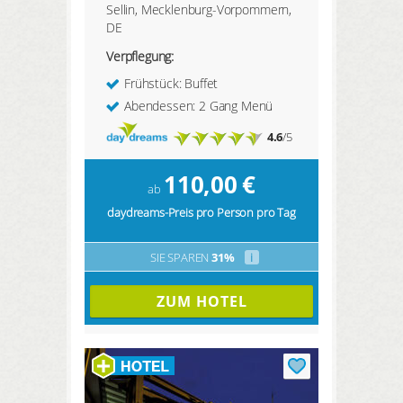
Sellin, Mecklenburg-Vorpommern,
DE
Verpflegung:
Frühstück: Buffet
Abendessen: 2 Gang Menü
4.6
/5
110,00
€
ab
daydreams-Preis pro Person pro Tag
SIE SPAREN
31%
i
ZUM HOTEL