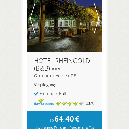
HOTEL RHEINGOLD
(B&B)
Gernsheim, Hessen, DE
Verpflegung:
Frühstück: Buffet
4.3
/5
64,40
€
ab
daydreams-Preis pro Person pro Tag