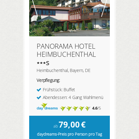
PANORAMA HOTEL
HEIMBUCHENTHAL
s
Heimbuchenthal, Bayern, DE
Verpflegung:
Frühstück: Buffet
Abendessen: 4 Gang Wahlmenü
4.6
/5
79,00
€
ab
daydreams-Preis pro Person pro Tag