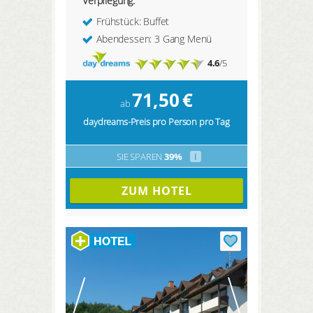
Verpflegung:
Frühstück: Buffet
Abendessen: 3 Gang Menü
4.6
/5
71,50
€
ab
daydreams-Preis pro Person pro Tag
SIE SPAREN
39%
i
ZUM HOTEL