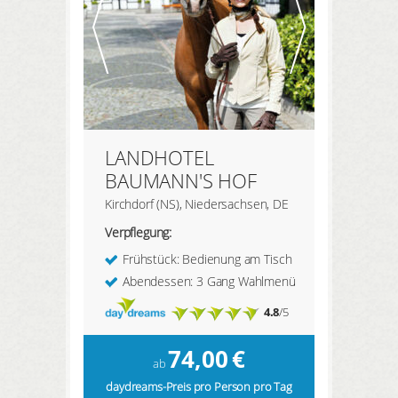
LANDHOTEL
BAUMANN'S HOF
Kirchdorf (NS), Niedersachsen, DE
Verpflegung:
Frühstück: Bedienung am Tisch
Abendessen: 3 Gang Wahlmenü
4.8
/5
74,00
€
ab
daydreams-Preis pro Person pro Tag