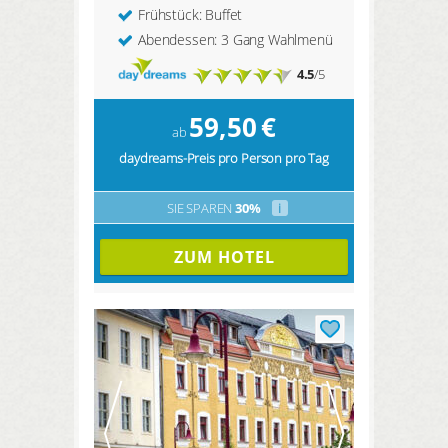
Frühstück: Buffet
Abendessen: 3 Gang Wahlmenü
4.5
/5
59,50
€
ab
daydreams-Preis pro Person pro Tag
SIE SPAREN
30%
i
ZUM HOTEL