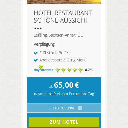
HOTEL RESTAURANT
SCHÖNE AUSSICHT
Leißling, Sachsen-Anhalt, DE
Verpflegung:
Frühstück: Buffet
Abendessen: 3 Gang Menü
4.7
/5
65,00
€
ab
daydreams-Preis pro Person pro Tag
SIE SPAREN
31%
i
ZUM HOTEL