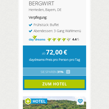
BERGWIRT
Herrieden, Bayern, DE
Verpflegung:
Frühstück: Buffet
Abendessen: 3 Gang Wahlmenü
4.4
/5
72,00
€
ab
daydreams-Preis pro Person pro Tag
SIE SPAREN
31%
i
ZUM HOTEL