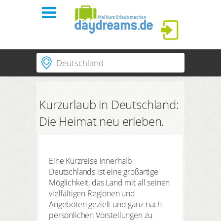
Einloggen
Ort | Hotel | Hotelnummer
Startseite
Regionen
Passende Länder
Kurzurlaub in Deutschland:
Themen
ANMELDEN
Dauer
Die Heimat neu erleben.
3 Nächte
PLUS Hotels
Passwort vergessen?
Suchzeitraum
Anreise
Abreise
Shop
Eine Kurzreise innerhalb
Anzahl Reisende | Zimmer
Deutschlands ist eine großartige
2
Erwachsene
,
0
Kinder
1
Zimmer
Möglichkeit, das Land mit all seinen
daydreams Profil
vielfältigen Regionen und
SUCHEN
Angeboten gezielt und ganz nach
Meine Daten
persönlichen Vorstellungen zu