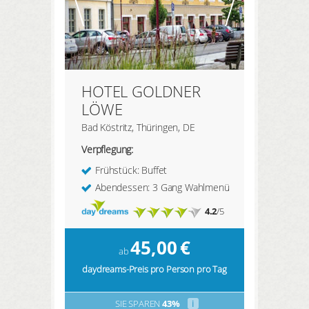
HOTEL GOLDNER
LÖWE
Bad Köstritz, Thüringen, DE
Verpflegung:
Frühstück: Buffet
Abendessen: 3 Gang Wahlmenü
4.2
/5
45,00
€
ab
daydreams-Preis pro Person pro Tag
SIE SPAREN
43%
i