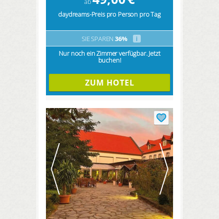
ab
daydreams-Preis pro Person pro Tag
SIE SPAREN
36%
i
Nur noch ein Zimmer verfügbar. Jetzt
buchen!
ZUM HOTEL