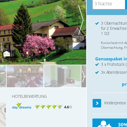
3 Nächte
3 Übernachtu
für 2 Erwachse
1 DZ
Kurzurlaub mit 
Übernachtung, F
Genusspaket im
3 x Frühstück (
3x Abendessen
pr
HOTELBEWERTUNG
Kinderpreise
4.6
/5
30%