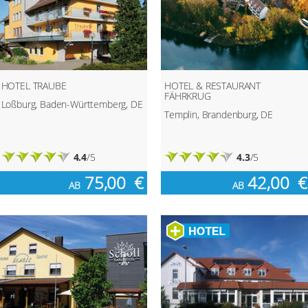
HOTEL TRAUBE
HOTEL & RESTAURANT
FÄHRKRUG
Loßburg, Baden-Württemberg, DE
Templin, Brandenburg, DE
4.4
/5
4.3
/5
75,00
€
42,00
€
AB
AB