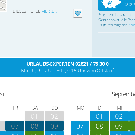
gegen
DIESES HOTEL
MERKEN
Es gelten die garantie
Genusspaket. Alle Preis
Es gelten folgende
Sto
URLAUBS-EXPERTEN 02821 / 75 30 0
Mo-Do, 9-17 Uhr + Fr, 9-15 Uhr zum Ortstarif
st
Septemb
FR
SA
SO
MO
DI
MI
01
02
01
02
07
08
09
07
08
09