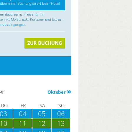
über einer Buchung direkt beim Hotel
rten daydreams-Preise für Ihr
e inkl. MwSt., exkl. Kurtaxen und Extras.
rnobedingungen
.
ZUR BUCHUNG
er
Oktober
DO
FR
SA
SO
03
04
05
06
10
11
12
13