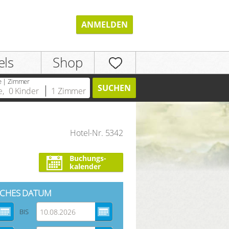
ANMELDEN
els
Shop
e | Zimmer
SUCHEN
e
,
0
Kinder
1
Zimmer
Hotel-Nr. 5342
REGISTRIEREN
Buchungs-
kalender
CHES DATUM
BIS