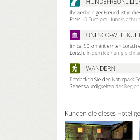
HUNDEFREUNDLIC
Ihr vierbeiniger Freund ist in 
Preis 10 Euro pro Hund/Nacht (oh
UNESCO-WELTKUL
Im ca. 50 km entfernten Lorsch 
Lorsch. In dem kleinen, gleichn
übrigen Gebäuden und archäolo
anerkannt. Die Lorscher Denkmä
WANDERN
Entdecken Sie den Naturpark B
Sehenswürdigkeiten der Region e
wunderschön zu durchwandern. B
Verschiedene Rundwanderwege f
Leonhardskapelle, dem Sensbac
Kunden die dieses Hotel g