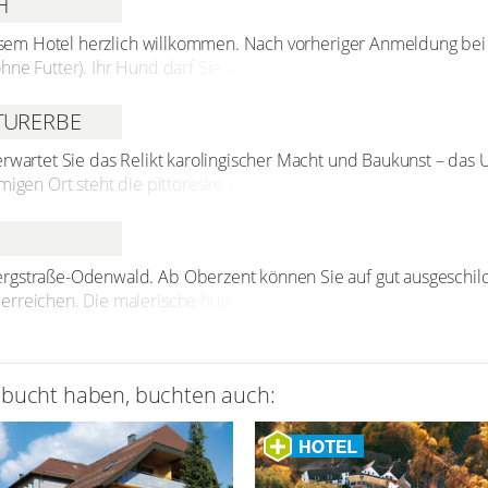
H
diesem Hotel herzlich willkommen. Nach vorheriger Anmeldung bei
ne Futter). Ihr Hund darf Sie ins Restaurant begleiten.
TURERBE
erwartet Sie das Relikt karolingischer Macht und Baukunst – da
amigen Ort steht die pittoreske Torhalle. 1991 wurde das Kloste
gischen Überresten des nahe gelegenen Klosters Altenmünster
ler gehören zu den bedeutendsten Relikten vorromanischer Bau
ergstraße-Odenwald. Ab Oberzent können Sie auf gut ausgeschi
rreichen. Die malerische hügelige Landschaft mit Mischwäldern 
esuchen Sie den Marbach-Stausee, das gräfliche Wildgehege od
ühren Sie unter anderem zur Ruine Freienstein, zum Leonhards
her Friedhof oder dem Beerfelder Galgen.
ebucht haben, buchten auch: