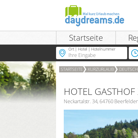
Einloggen
Startseite
Re
Ort | Hotel | Hotelnummer
STARTSEITE
KURZURLAUB
DEUTSCH
ANMELDEN
Passwort vergessen?
HOTEL GASTHOF
Neckartalstr. 34
,
64760
Beerfelde