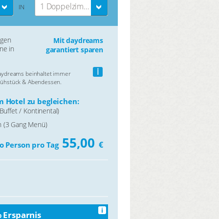
1 Doppelzimmer
IN
ngen
Mit daydreams
ne in
garantiert sparen
i
daydreams beinhaltet immer
rühstück & Abendessen.
 Hotel zu begleichen:
Buffet / Kontinental)
 (3 Gang Menü)
55,00
€
o Person pro Tag
i
 Ersparnis