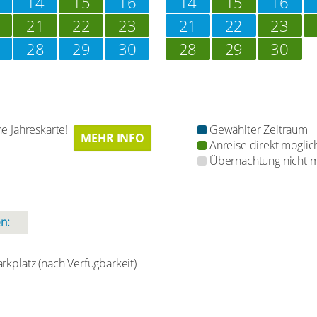
14
15
16
14
15
16
21
22
23
21
22
23
28
29
30
28
29
30
e Jahreskarte!
Gewählter Zeitraum
MEHR INFO
Anreise direkt möglic
Übernachtung nicht m
n:
arkplatz (nach Verfügbarkeit)