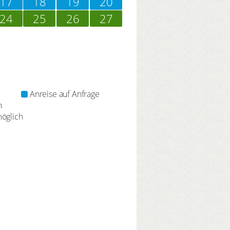
17
18
19
20
24
25
26
27
Anreise auf Anfrage
h
öglich