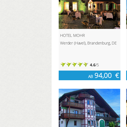
HOTEL MOHR
Werder (Havel), Brandenburg, DE
4.6
/5
94,00
€
AB