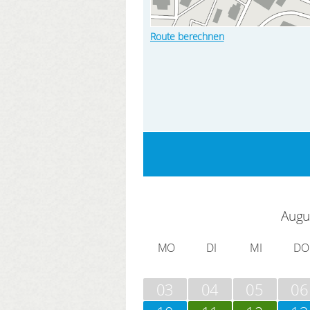
Route berechnen
Augu
MO
DI
MI
DO
03
04
05
06