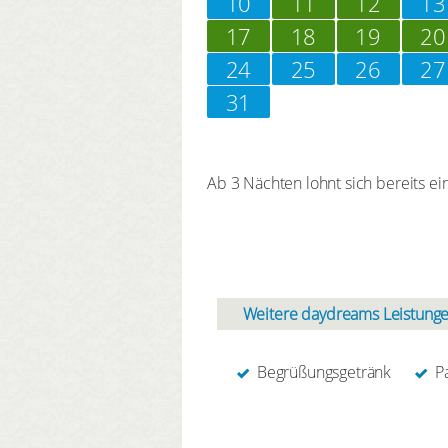
10
11
12
13
17
18
19
20
24
25
26
27
31
Ab 3 Nächten lohnt sich bereits ein
Weitere daydreams Leistunge
Begrüßungsgetränk
P