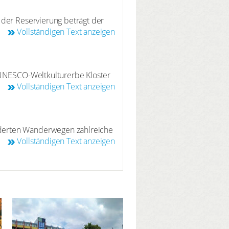
 der Reservierung beträgt der
Vollständigen Text anzeigen
s UNESCO-Weltkulturerbe Kloster
r Lorsch zusammen mit den
Vollständigen Text anzeigen
 als UNESCO-Welterbe
kunst in Deutschland.
lderten Wanderwegen zahlreiche
und tollen Aussichtspunkten ist
Vollständigen Text anzeigen
er die Käserei Hüttental.
hof mit der ehemaligen