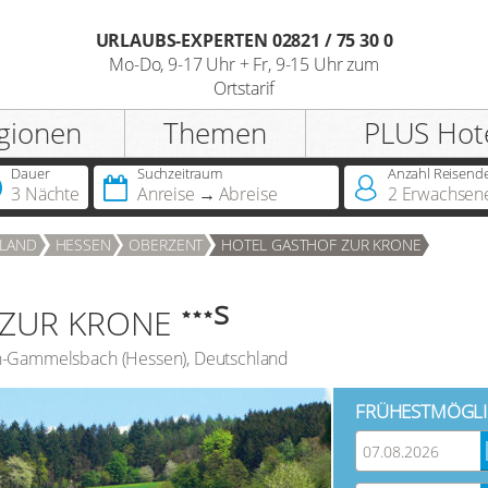
URLAUBS-EXPERTEN 02821 / 75 30 0
Mo-Do, 9-17 Uhr + Fr, 9-15 Uhr zum
Registrieren
Ortstarif
gionen
Themen
PLUS Hot
Anrede
Dauer
Suchzeitraum
Anzahl Reisend
3 Nächte
Anreise
Abreise
2
Erwachsen
Sie besitzen bereits eine
LAND
HESSEN
OBERZENT
HOTEL GASTHOF ZUR KRONE
Jahreskarte?
s
 ZUR KRONE
Sie besitzen bereits einen
Hotelscheck?
n-Gammelsbach
(
Hessen
),
Deutschland
FRÜHESTMÖGLI