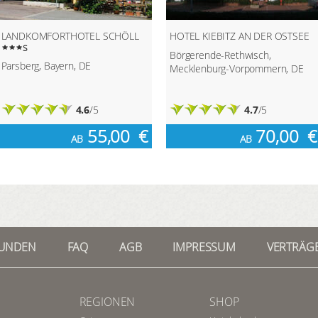
LANDKOMFORTHOTEL SCHÖLL
HOTEL KIEBITZ AN DER OSTSEE
s
Börgerende-Rethwisch,
Parsberg, Bayern, DE
Mecklenburg-Vorpommern, DE
4.6
/5
4.7
/5
55,00
€
70,00
€
AB
AB
KUNDEN
FAQ
AGB
IMPRESSUM
VERTRÄGE
REGIONEN
SHOP