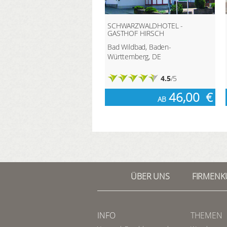
SCHWARZWALDHOTEL -
GASTHOF HIRSCH
Bad Wildbad, Baden-
Württemberg, DE
4.5
/5
46,00
€
AB
ÜBER UNS
FIRMEN
INFO
THEMEN