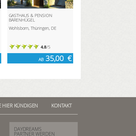
GASTHAUS & PENSION
BÄRENHÜGEL
Wohlsborn, Thüringen, DE
4.8
/5
35,00
€
AB
 HIER KÜNDIGEN
KONTAKT
DAYDREAMS
PARTNER WERDEN