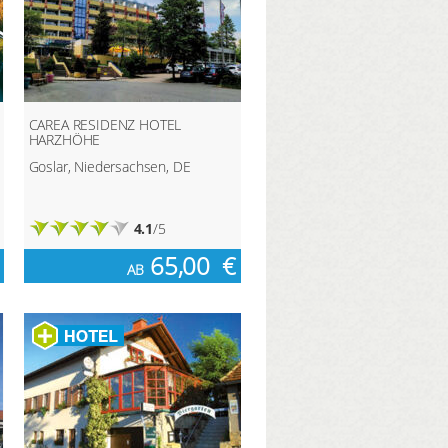
CAREA RESIDENZ HOTEL
HARZHÖHE
Goslar, Niedersachsen, DE
4.1
/5
65,00
€
AB