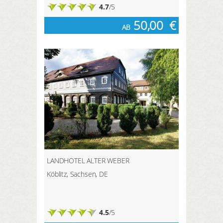
4.7
/5
50,00
€
AB
LANDHOTEL ALTER WEBER
Köblitz, Sachsen, DE
4.5
/5