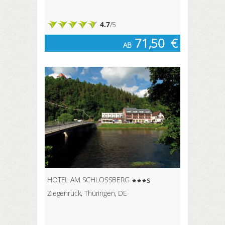
4.7
/5
71,50
€
AB
HOTEL AM SCHLOSSBERG
s
Ziegenrück, Thüringen, DE