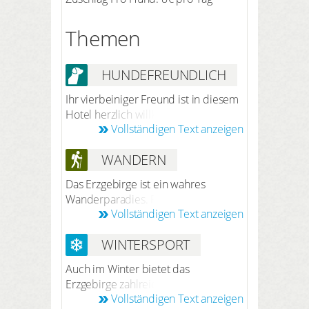
Themen
HUNDEFREUNDLICH
Ihr vierbeiniger Freund ist in diesem
Hotel herzlich willkommen. Nach
Vollständigen Text anzeigen
vorheriger Anmeldung bei der
Reservierung beträgt der Preis 8 €
WANDERN
pro Hund/Nacht (ohne Futter).
Das Erzgebirge ist ein wahres
Wanderparadies. Rund 5.000 km
Vollständigen Text anzeigen
lange, ausgeschilderte Wanderwege
führen durch grüne Wälder sowie
WINTERSPORT
weite Wiesen und eignen sich
sowohl für gemütliche Wanderer als
Auch im Winter bietet das
auch für aktive Sportler. Während
Erzgebirge zahlreiche
Ihrer Wanderungen stehen Ihnen
Vollständigen Text anzeigen
Freizeitaktivitäten. Die traumhafte
mehrere Wanderhütten zur