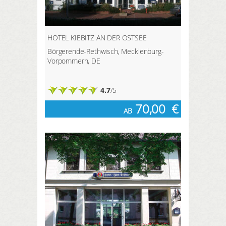
HOTEL KIEBITZ AN DER OSTSEE
Börgerende-Rethwisch, Mecklenburg-
Vorpommern, DE
4.7
/5
70,00
€
AB