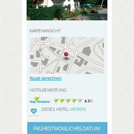
HIER REGISTRIEREN
SUCHEN
Meine Buchungen
Meine Produkte
KARTENANSICHT
Meine Hotels
ANMELDEN
Route berechnen
HOTELBEWERTUNG
4.3
/5
DIESES HOTEL
MERKEN
FRÜHESTMÖGLICHES DATUM