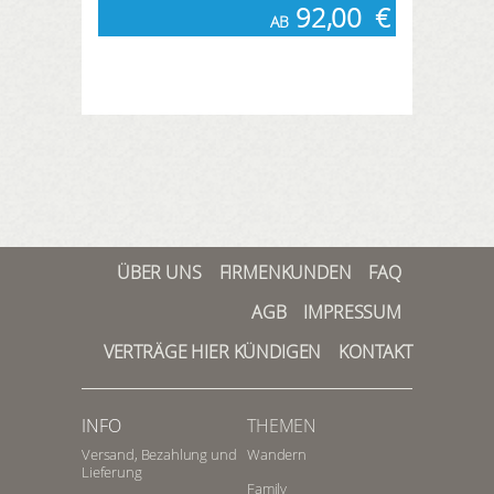
92,00
€
AB
ÜBER UNS
FIRMENKUNDEN
FAQ
AGB
IMPRESSUM
VERTRÄGE HIER KÜNDIGEN
KONTAKT
INFO
THEMEN
Versand, Bezahlung und
Wandern
Lieferung
Family