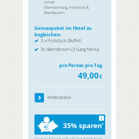
immer
Übernachtung, Frühstück &
Abendessen.
Genusspaket im Hotel zu
begleichen:
3 x Frühstück (Buffet)
3x Abendessen (3 Gang Menü)
pro Person pro Tag
49,00
€
Kinderpreise
i
35% sparen
*
gegenüber einer Buchung direkt beim
*