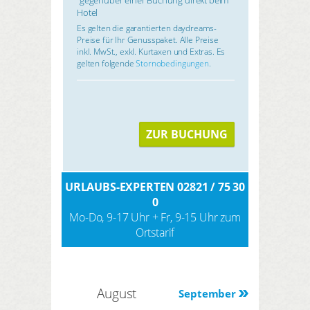
Hotel
Es gelten die garantierten daydreams-
Preise für Ihr Genusspaket. Alle Preise
inkl. MwSt., exkl. Kurtaxen und Extras. Es
gelten folgende
Stornobedingungen
.
ZUR BUCHUNG
URLAUBS-EXPERTEN 02821 / 75 30
0
Mo-Do, 9-17 Uhr + Fr, 9-15 Uhr zum
Ortstarif
August
September