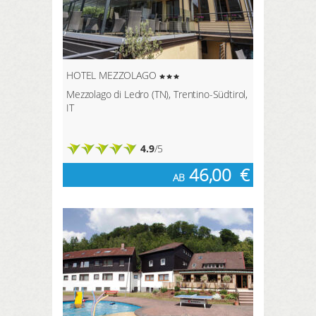
HOTEL MEZZOLAGO
Mezzolago di Ledro (TN), Trentino-Südtirol,
IT
4.9
/5
46,00
€
AB