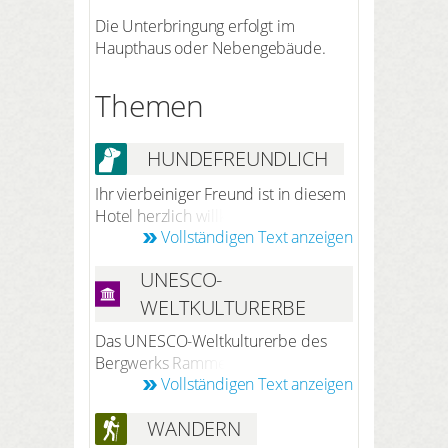
Die Unterbringung erfolgt im
Haupthaus oder Nebengebäude.
Themen
HUNDEFREUNDLICH
Ihr vierbeiniger Freund ist in diesem
Hotel herzlich willkommen. Nach
Vollständigen Text anzeigen
vorheriger Anmeldung bei der
Reservierung übernachtet Ihr Hund
UNESCO-
kostenfrei im Hotel (ohne Futter).
WELTKULTURERBE
Das UNESCO-Weltkulturerbe des
Bergwerks Rammelsberg, der
Vollständigen Text anzeigen
Altstadt von Goslar und der
Oberharzer Wasserwirtschaft ist ein
WANDERN
Zusammenspiel von Bergbau,