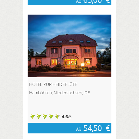
AB
HOTEL ZUR HEIDEBLÜTE
Hambühren, Niedersachsen, DE
4.6
/5
54,50
€
AB