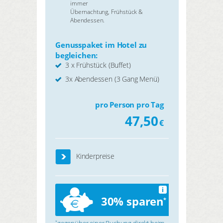
immer
Übernachtung, Frühstück &
Abendessen.
Genusspaket im Hotel zu
begleichen:
3 x Frühstück (Buffet)
3x Abendessen (3 Gang Menü)
pro Person pro Tag
47,50
€
Kinderpreise
i
30% sparen
*
gegenüber einer Buchung direkt beim
*