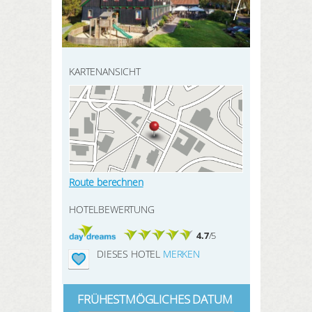
HIER REGISTRIEREN
SUCHEN
Meine Buchungen
Meine Produkte
KARTENANSICHT
Meine Hotels
ANMELDEN
Route berechnen
HOTELBEWERTUNG
4.7
/5
DIESES HOTEL
MERKEN
FRÜHESTMÖGLICHES DATUM