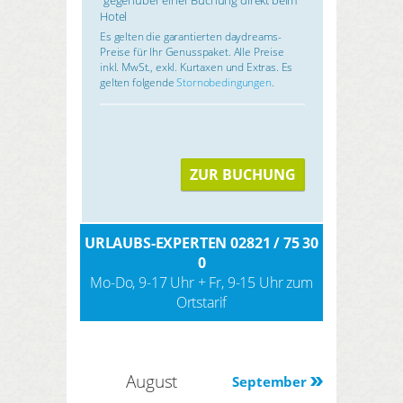
Hotel
Es gelten die garantierten daydreams-
Preise für Ihr Genusspaket. Alle Preise
inkl. MwSt., exkl. Kurtaxen und Extras. Es
gelten folgende
Stornobedingungen
.
ZUR BUCHUNG
URLAUBS-EXPERTEN 02821 / 75 30
0
Mo-Do, 9-17 Uhr + Fr, 9-15 Uhr zum
Ortstarif
August
September