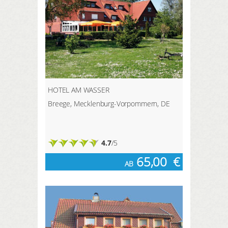
HOTEL AM WASSER
Breege, Mecklenburg-Vorpommern, DE
4.7
/5
65,00
€
AB