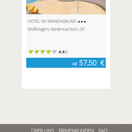
HOTEL IM TANNENGRUND
Wolfshagen, Niedersachsen, DE
4.4
/5
57,50
€
AB
ÜBER UNS
FIRMENKUNDEN
FAQ