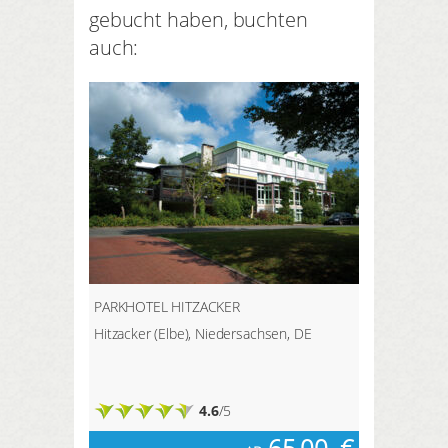
der Goetheweg, die kurze
gebucht haben, buchten
ideal für Anfänger und
Brockenroute und der Teufelsstieg.
Fortgeschrittene.
auch:
PARKHOTEL HITZACKER
Hitzacker (Elbe), Niedersachsen, DE
4.6
/5
65,00
€