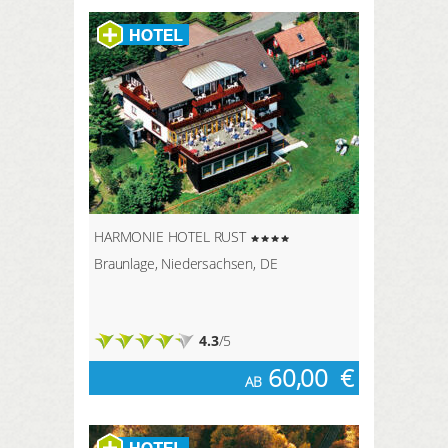
HARMONIE HOTEL RUST
Braunlage, Niedersachsen, DE
4.3
/5
60,00
€
AB