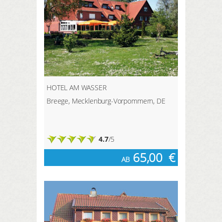
HOTEL AM WASSER
Breege, Mecklenburg-Vorpommern, DE
4.7
/5
65,00
€
AB