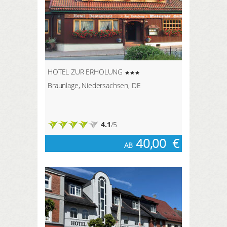
HOTEL ZUR ERHOLUNG
Braunlage, Niedersachsen, DE
4.1
/5
40,00
€
AB