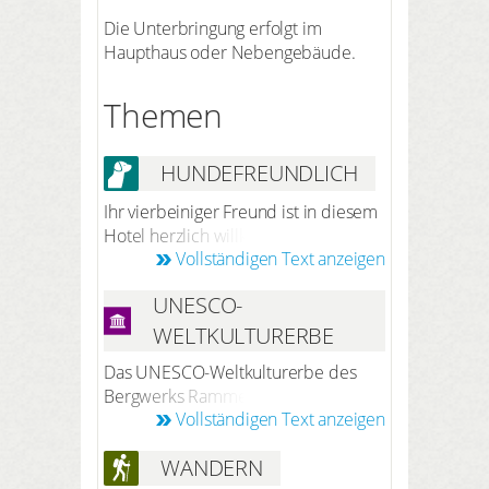
Die Unterbringung erfolgt im
Haupthaus oder Nebengebäude.
Themen
HUNDEFREUNDLICH
Ihr vierbeiniger Freund ist in diesem
Hotel herzlich willkommen. Nach
Vollständigen Text anzeigen
vorheriger Anmeldung bei der
Reservierung übernachtet Ihr Hund
UNESCO-
kostenfrei im Hotel (ohne Futter).
WELTKULTURERBE
Das UNESCO-Weltkulturerbe des
Bergwerks Rammelsberg, der
Vollständigen Text anzeigen
Altstadt von Goslar und der
Oberharzer Wasserwirtschaft ist ein
WANDERN
Zusammenspiel von Bergbau,