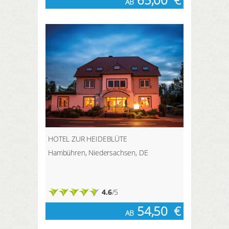
AB
HOTEL ZUR HEIDEBLÜTE
Hambühren, Niedersachsen, DE
4.6
/5
54,50
€
AB