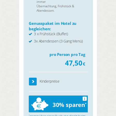
immer
Übernachtung, Frühstück &
Abendessen.
Genusspaket im Hotel zu
begleichen:
3 x Frühstück (Buffet)
3x Abendessen (3 Gang Menü)
pro Person pro Tag
47,50
€
Kinderpreise
i
30% sparen
*
gegenüber einer Buchung direkt beim
*