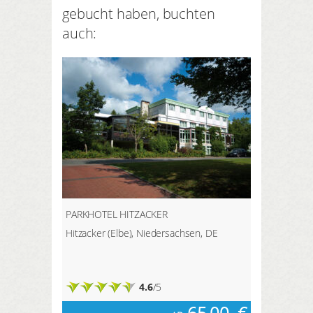
der Goetheweg, die kurze
gebucht haben, buchten
ideal für Anfänger und
Brockenroute und der Teufelsstieg.
Fortgeschrittene.
auch:
PARKHOTEL HITZACKER
Hitzacker (Elbe), Niedersachsen, DE
4.6
/5
65,00
€