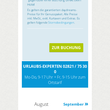
Hotel
Es gelten die garantierten daydreams-
Preise für Ihr Genusspaket. Alle Preise
inkl. MwSt., exkl. Kurtaxen und Extras. Es
gelten folgende
Stornobedingungen
.
ZUR BUCHUNG
URLAUBS-EXPERTEN 02821 / 75 30
0
Mo-Do, 9-17 Uhr + Fr, 9-15 Uhr zum
Ortstarif
August
September