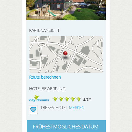
HIER REGISTRIEREN
SUCHEN
Meine Buchungen
Meine Produkte
KARTENANSICHT
Meine Hotels
ANMELDEN
Route berechnen
HOTELBEWERTUNG
4.7
/5
DIESES HOTEL
MERKEN
FRÜHESTMÖGLICHES DATUM